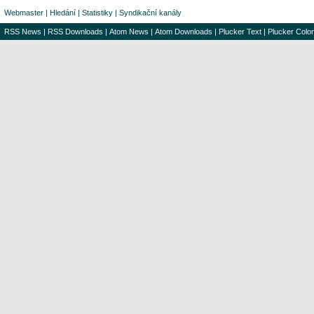
Webmaster
|
Hledání
|
Statistiky
|
Syndikační kanály
RSS News
|
RSS Downloads
|
Atom News
|
Atom Downloads
|
Plucker Text
|
Plucker Color