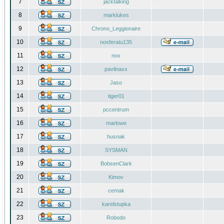
7
jacktalking
8
marklukes
9
Chrono_Leggionaire
10
nosferatu135
11
nox
12
pavlinaxx
13
Jaso
14
tiger01
15
pccentrum
16
marlowe
17
husnak
18
SYSMAN
19
BobsenClark
20
Kimov
21
cemak
22
karelstupka
23
Robodo