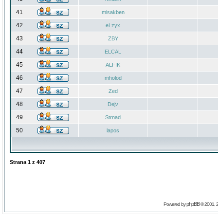
41
misakben
42
eLzyx
43
ZBY
44
ELCAL
45
ALFIK
46
mholod
47
Zed
48
Dejv
49
Strnad
50
lapos
Strana
1
z
407
phpBB
Powered by
© 2001, 