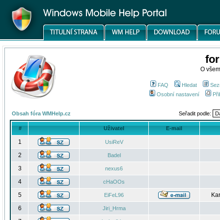
fo
O všem
FAQ
Hledat
Sez
Osobní nastavení
Při
Obsah fóra WMHelp.cz
Seřadit podle:
#
Uživatel
E-mail
1
UsiReV
2
Badel
3
nexus6
4
cHaOOs
5
Kar
EiFeL96
6
Jiri_Hrma