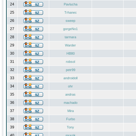
24
Pavlucha
25
Trhanec
26
sweep
27
gorgeNo1
28
tarmara
29
Warder
30
HB80
31
robsol
32
petr99
33
androidoll
34
ohr
35
andras
36
machado
37
Mira
38
Furbo
39
Tony
40
mrazik