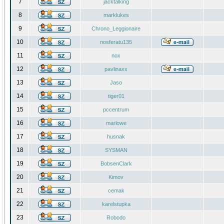
7
jacktalking
8
marklukes
9
Chrono_Leggionaire
10
nosferatu135
11
nox
12
pavlinaxx
13
Jaso
14
tiger01
15
pccentrum
16
marlowe
17
husnak
18
SYSMAN
19
BobsenClark
20
Kimov
21
cemak
22
karelstupka
23
Robodo