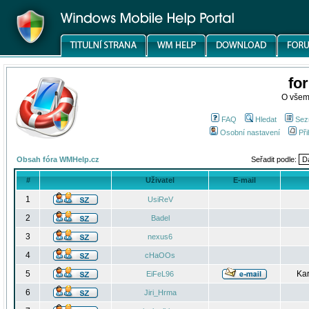
fo
O všem
FAQ
Hledat
Sez
Osobní nastavení
Při
Obsah fóra WMHelp.cz
Seřadit podle:
#
Uživatel
E-mail
1
UsiReV
2
Badel
3
nexus6
4
cHaOOs
5
Kar
EiFeL96
6
Jiri_Hrma