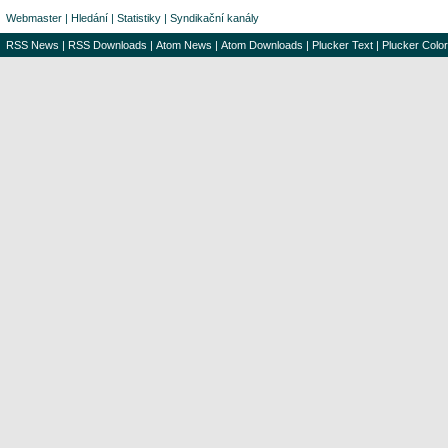
Webmaster
|
Hledání
|
Statistiky
|
Syndikační kanály
RSS News
|
RSS Downloads
|
Atom News
|
Atom Downloads
|
Plucker Text
|
Plucker Color