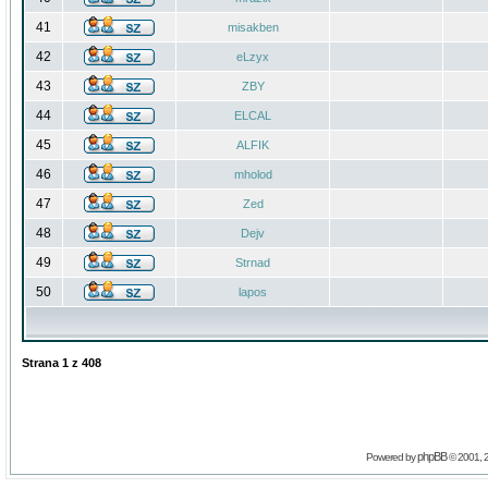
41
misakben
42
eLzyx
43
ZBY
44
ELCAL
45
ALFIK
46
mholod
47
Zed
48
Dejv
49
Strnad
50
lapos
Strana
1
z
408
phpBB
Powered by
© 2001, 