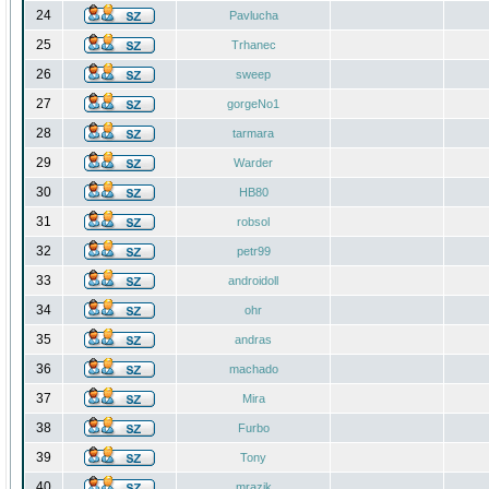
24
Pavlucha
25
Trhanec
26
sweep
27
gorgeNo1
28
tarmara
29
Warder
30
HB80
31
robsol
32
petr99
33
androidoll
34
ohr
35
andras
36
machado
37
Mira
38
Furbo
39
Tony
40
mrazik