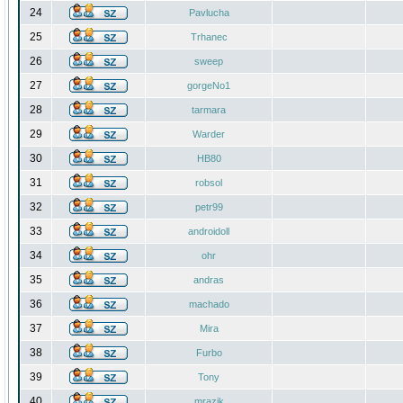
24
Pavlucha
25
Trhanec
26
sweep
27
gorgeNo1
28
tarmara
29
Warder
30
HB80
31
robsol
32
petr99
33
androidoll
34
ohr
35
andras
36
machado
37
Mira
38
Furbo
39
Tony
40
mrazik