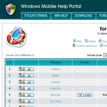
fo
O všem
FAQ
Hledat
Sez
Osobní nastavení
Při
Obsah fóra WMHelp.cz
Seřadit podle:
#
Uživatel
E-mail
1
UsiReV
2
Badel
3
nexus6
4
cHaOOs
5
Kar
EiFeL96
6
Jiri_Hrma