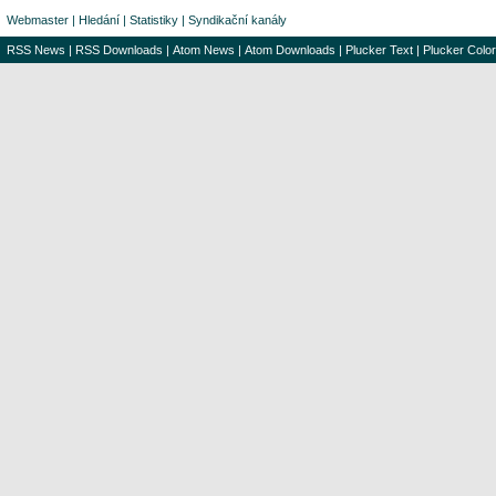
Webmaster
|
Hledání
|
Statistiky
|
Syndikační kanály
RSS News
|
RSS Downloads
|
Atom News
|
Atom Downloads
|
Plucker Text
|
Plucker Color