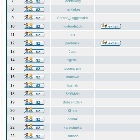
7
jacktalking
8
marklukes
9
Chrono_Leggionaire
10
nosferatu135
11
nox
12
pavlinaxx
13
Jaso
14
tiger01
15
pccentrum
16
marlowe
17
husnak
18
SYSMAN
19
BobsenClark
20
Kimov
21
cemak
22
karelstupka
23
Robodo