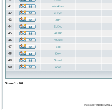
41
misakben
42
eLzyx
43
ZBY
44
ELCAL
45
ALFIK
46
mholod
47
Zed
48
Dejv
49
Strnad
50
lapos
Strana
1
z
407
phpBB
Powered by
© 2001, 