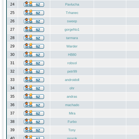
24
Pavlucha
25
Trhanec
26
sweep
27
gorgeNo1
28
tarmara
29
Warder
30
HB80
31
robsol
32
petr99
33
androidoll
34
ohr
35
andras
36
machado
37
Mira
38
Furbo
39
Tony
40
mrazik