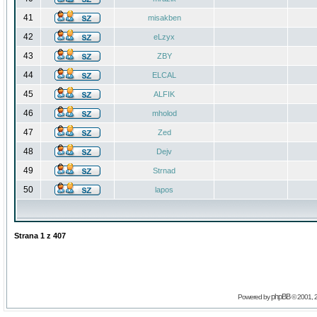
41
misakben
42
eLzyx
43
ZBY
44
ELCAL
45
ALFIK
46
mholod
47
Zed
48
Dejv
49
Strnad
50
lapos
Strana
1
z
407
phpBB
Powered by
© 2001, 