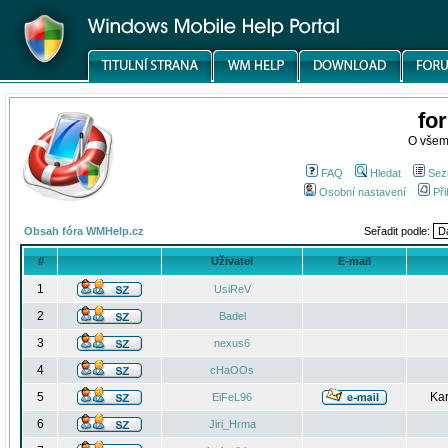
fo
O všem
FAQ
Hledat
Sez
Osobní nastavení
Při
Obsah fóra WMHelp.cz
Seřadit podle:
#
Uživatel
E-mail
1
UsiReV
2
Badel
3
nexus6
4
cHaOOs
5
Kar
EiFeL96
6
Jiri_Hrma