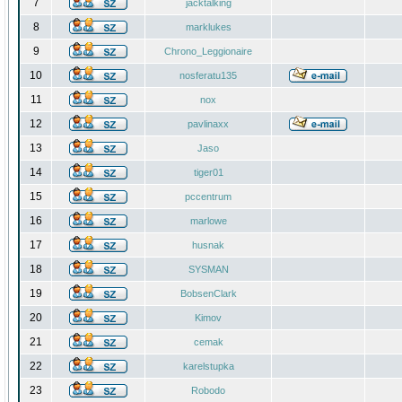
7
jacktalking
8
marklukes
9
Chrono_Leggionaire
10
nosferatu135
11
nox
12
pavlinaxx
13
Jaso
14
tiger01
15
pccentrum
16
marlowe
17
husnak
18
SYSMAN
19
BobsenClark
20
Kimov
21
cemak
22
karelstupka
23
Robodo