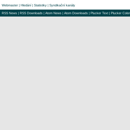
Webmaster
|
Hledání
|
Statistiky
|
Syndikační kanály
RSS News
|
RSS Downloads
|
Atom News
|
Atom Downloads
|
Plucker Text
|
Plucker Color