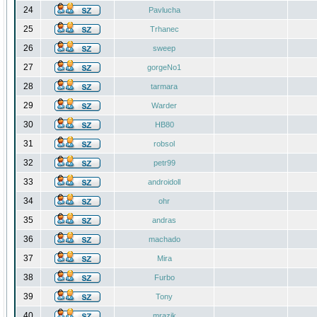
24
Pavlucha
25
Trhanec
26
sweep
27
gorgeNo1
28
tarmara
29
Warder
30
HB80
31
robsol
32
petr99
33
androidoll
34
ohr
35
andras
36
machado
37
Mira
38
Furbo
39
Tony
40
mrazik