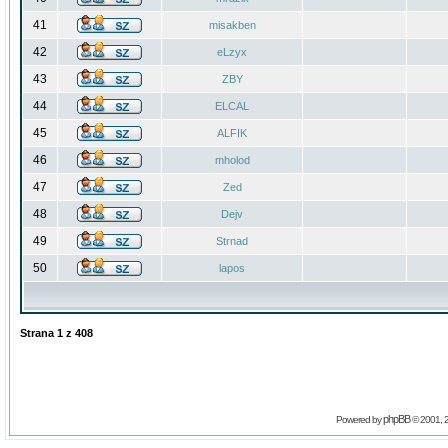
41
misakben
42
eLzyx
43
ZBY
44
ELCAL
45
ALFIK
46
mholod
47
Zed
48
Dejv
49
Strnad
50
lapos
Strana
1
z
408
phpBB
Powered by
© 2001, 