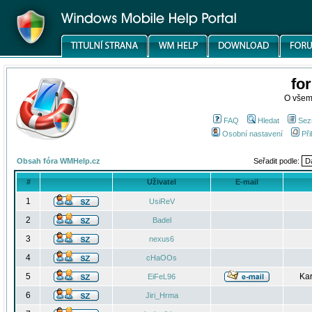
fo
O všem
FAQ
Hledat
Sez
Osobní nastavení
Při
Obsah fóra WMHelp.cz
Seřadit podle:
#
Uživatel
E-mail
1
UsiReV
2
Badel
3
nexus6
4
cHaOOs
5
Kar
EiFeL96
6
Jiri_Hrma