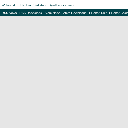
Webmaster
|
Hledání
|
Statistiky
|
Syndikační kanály
RSS News
|
RSS Downloads
|
Atom News
|
Atom Downloads
|
Plucker Text
|
Plucker Color