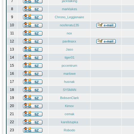
7
jacktalking
8
marklukes
9
Chrono_Leggionaire
10
nosferatu135
11
nox
12
pavlinaxx
13
Jaso
14
tiger01
15
pccentrum
16
marlowe
17
husnak
18
SYSMAN
19
BobsenClark
20
Kimov
21
cemak
22
karelstupka
23
Robodo