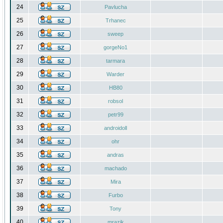
24
Pavlucha
25
Trhanec
26
sweep
27
gorgeNo1
28
tarmara
29
Warder
30
HB80
31
robsol
32
petr99
33
androidoll
34
ohr
35
andras
36
machado
37
Mira
38
Furbo
39
Tony
40
mrazik