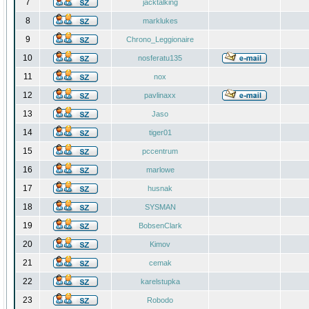
7
jacktalking
8
marklukes
9
Chrono_Leggionaire
10
nosferatu135
11
nox
12
pavlinaxx
13
Jaso
14
tiger01
15
pccentrum
16
marlowe
17
husnak
18
SYSMAN
19
BobsenClark
20
Kimov
21
cemak
22
karelstupka
23
Robodo