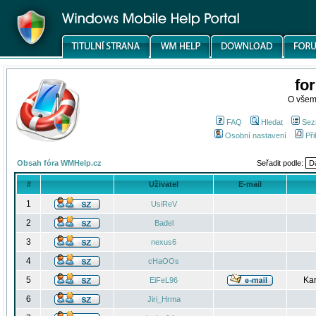
fo
O všem
FAQ
Hledat
Sez
Osobní nastavení
Při
Obsah fóra WMHelp.cz
Seřadit podle:
#
Uživatel
E-mail
1
UsiReV
2
Badel
3
nexus6
4
cHaOOs
5
Kar
EiFeL96
6
Jiri_Hrma