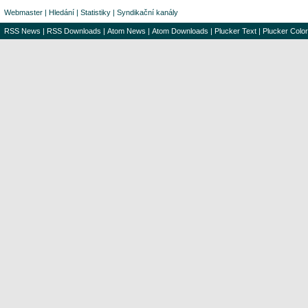
Webmaster
|
Hledání
|
Statistiky
|
Syndikační kanály
RSS News
|
RSS Downloads
|
Atom News
|
Atom Downloads
|
Plucker Text
|
Plucker Color