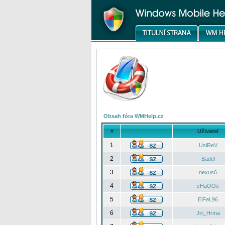
Obsah fóra WMHelp.cz
#
Uživatel
1
UsiReV
2
Badel
3
nexus6
4
cHaOOs
5
EiFeL96
6
Jiri_Hrma