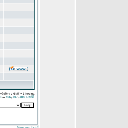
uváděny v GMT + 1 hodina
3
...
406
,
407
,
408
Další
Members List ©