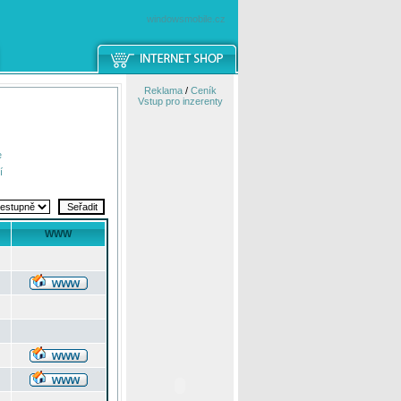
windowsmobile.cz
Reklama
/
Ceník
Vstup pro inzerenty
e
í
WWW