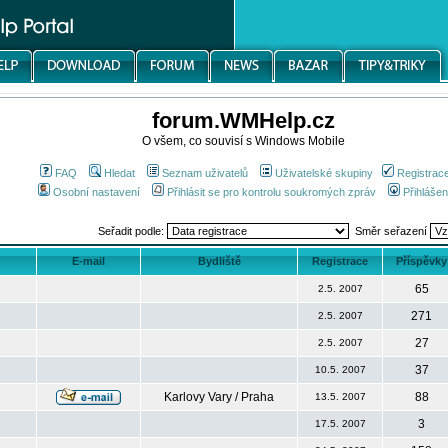
forum.WMHelp.cz
O všem, co souvisí s Windows Mobile
FAQ
Hledat
Seznam uživatelů
Uživatelské skupiny
Registrac
Osobní nastavení
Přihlásit se pro kontrolu soukromých zpráv
Přihlášen
Seřadit podle:
Směr seřazení
E-mail
Bydliště
Registrace
Příspěvky
65
2.5. 2007
271
2.5. 2007
27
2.5. 2007
37
10.5. 2007
Karlovy Vary / Praha
88
13.5. 2007
3
17.5. 2007