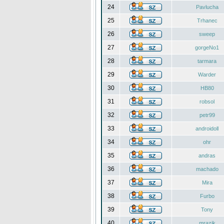
24
Pavlucha
25
Trhanec
26
sweep
27
gorgeNo1
28
tarmara
29
Warder
30
HB80
31
robsol
32
petr99
33
androidoll
34
ohr
35
andras
36
machado
37
Mira
38
Furbo
39
Tony
40
mrazik