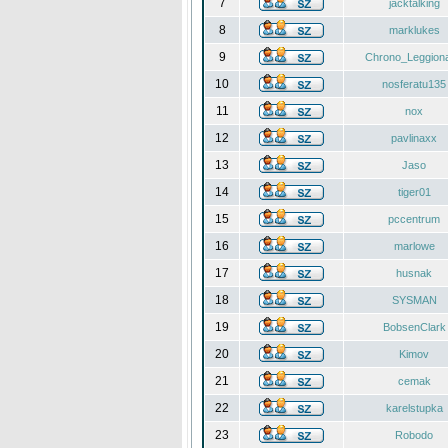
7
jacktalking
8
marklukes
9
Chrono_Leggiona
10
nosferatu135
11
nox
12
pavlinaxx
13
Jaso
14
tiger01
15
pccentrum
16
marlowe
17
husnak
18
SYSMAN
19
BobsenClark
20
Kimov
21
cemak
22
karelstupka
23
Robodo