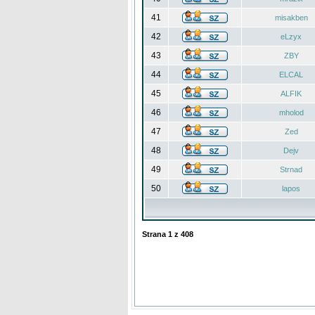
41
misakben
42
eLzyx
43
ZBY
44
ELCAL
45
ALFIK
46
mholod
47
Zed
48
Dejv
49
Strnad
50
lapos
Strana
1
z
408