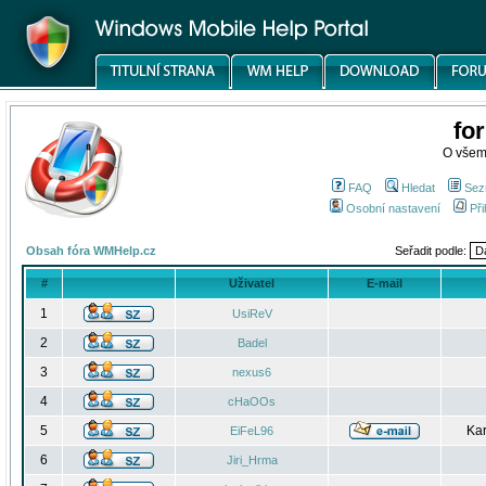
fo
O všem
FAQ
Hledat
Sez
Osobní nastavení
Při
Obsah fóra WMHelp.cz
Seřadit podle:
#
Uživatel
E-mail
1
UsiReV
2
Badel
3
nexus6
4
cHaOOs
5
Kar
EiFeL96
6
Jiri_Hrma