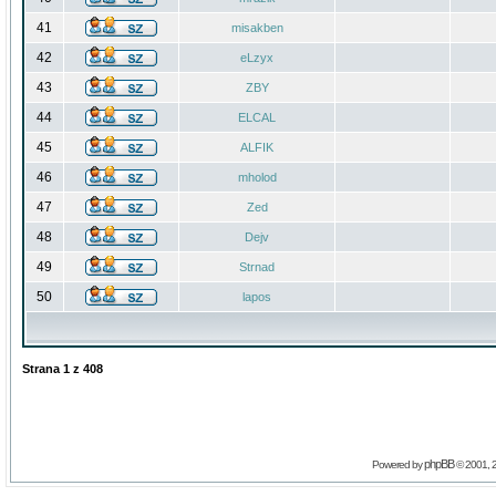
41
misakben
42
eLzyx
43
ZBY
44
ELCAL
45
ALFIK
46
mholod
47
Zed
48
Dejv
49
Strnad
50
lapos
Strana
1
z
408
phpBB
Powered by
© 2001, 