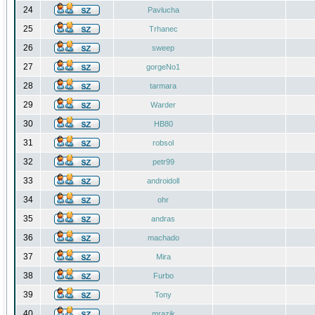
24
Pavlucha
25
Trhanec
26
sweep
27
gorgeNo1
28
tarmara
29
Warder
30
HB80
31
robsol
32
petr99
33
androidoll
34
ohr
35
andras
36
machado
37
Mira
38
Furbo
39
Tony
40
mrazik