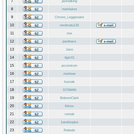
7
jacktalking
8
marklukes
9
Chrono_Leggionaire
10
nosferatu135
11
nox
12
pavlinaxx
13
Jaso
14
tiger01
15
pccentrum
16
marlowe
17
husnak
18
SYSMAN
19
BobsenClark
20
Kimov
21
cemak
22
karelstupka
23
Robodo