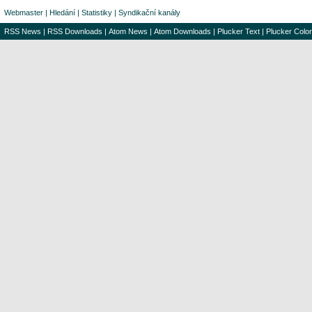
Webmaster
|
Hledání
|
Statistiky
|
Syndikační kanály
RSS News
|
RSS Downloads
|
Atom News
|
Atom Downloads
|
Plucker Text
|
Plucker Color