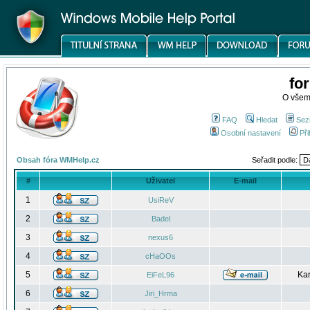
fo
O všem
FAQ
Hledat
Sez
Osobní nastavení
Při
Obsah fóra WMHelp.cz
Seřadit podle:
#
Uživatel
E-mail
1
UsiReV
2
Badel
3
nexus6
4
cHaOOs
5
Kar
EiFeL96
6
Jiri_Hrma