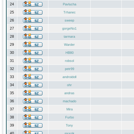
24
Pavlucha
25
Trhanec
26
sweep
27
gorgeNo1
28
tarmara
29
Warder
30
HB80
31
robsol
32
petr99
33
androidoll
34
ohr
35
andras
36
machado
37
Mira
38
Furbo
39
Tony
40
mrazik