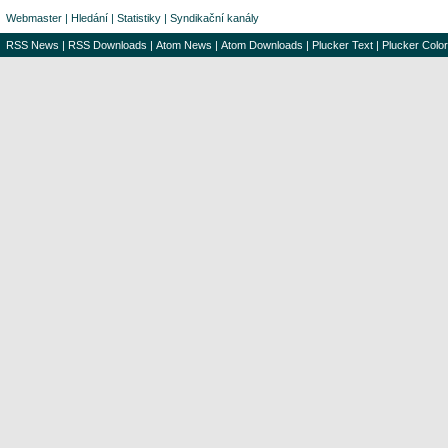
Webmaster
|
Hledání
|
Statistiky
|
Syndikační kanály
RSS News
|
RSS Downloads
|
Atom News
|
Atom Downloads
|
Plucker Text
|
Plucker Color