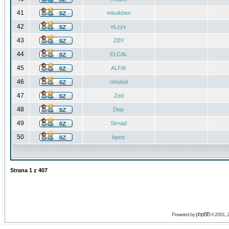
41
misakben
42
eLzyx
43
ZBY
44
ELCAL
45
ALFIK
46
mholod
47
Zed
48
Dejv
49
Strnad
50
lapos
Strana
1
z
407
phpBB
Powered by
© 2001, 