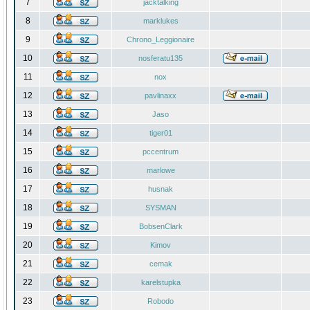
7
jacktalking
8
marklukes
9
Chrono_Leggionaire
10
nosferatu135
11
nox
12
pavlinaxx
13
Jaso
14
tiger01
15
pccentrum
16
marlowe
17
husnak
18
SYSMAN
19
BobsenClark
20
Kimov
21
cemak
22
karelstupka
23
Robodo