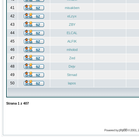
41
misakben
42
eLzyx
43
ZBY
44
ELCAL
45
ALFIK
46
mholod
47
Zed
48
Dejv
49
Strnad
50
lapos
Strana
1
z
407
phpBB
Powered by
© 2001, 