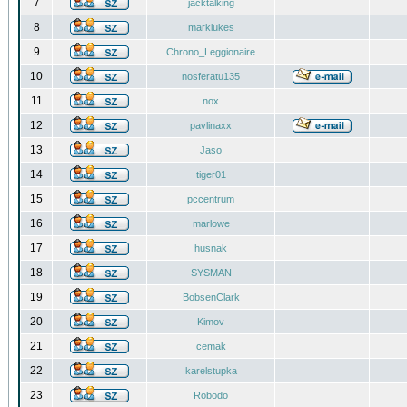
7
jacktalking
8
marklukes
9
Chrono_Leggionaire
10
nosferatu135
11
nox
12
pavlinaxx
13
Jaso
14
tiger01
15
pccentrum
16
marlowe
17
husnak
18
SYSMAN
19
BobsenClark
20
Kimov
21
cemak
22
karelstupka
23
Robodo