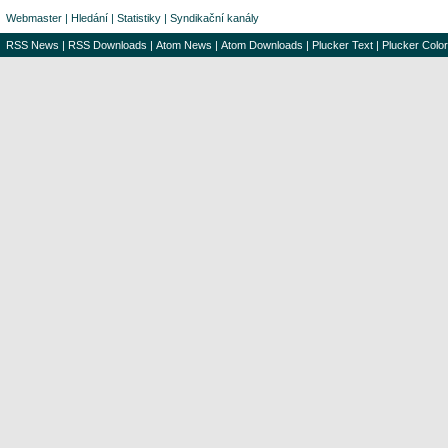
Webmaster
|
Hledání
|
Statistiky
|
Syndikační kanály
RSS News
|
RSS Downloads
|
Atom News
|
Atom Downloads
|
Plucker Text
|
Plucker Color