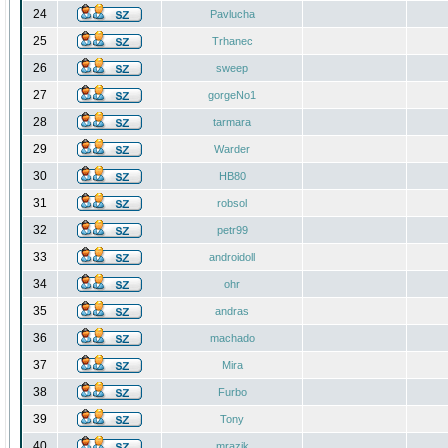
24
Pavlucha
25
Trhanec
26
sweep
27
gorgeNo1
28
tarmara
29
Warder
30
HB80
31
robsol
32
petr99
33
androidoll
34
ohr
35
andras
36
machado
37
Mira
38
Furbo
39
Tony
40
mrazik