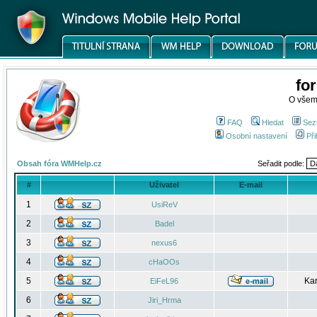
fo
O všem
FAQ
Hledat
Sez
Osobní nastavení
Při
Obsah fóra WMHelp.cz
Seřadit podle:
#
Uživatel
E-mail
1
UsiReV
2
Badel
3
nexus6
4
cHaOOs
5
Kar
EiFeL96
6
Jiri_Hrma