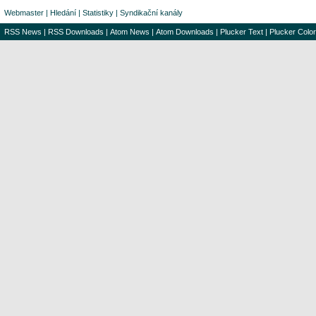
Webmaster
|
Hledání
|
Statistiky
|
Syndikační kanály
RSS News
|
RSS Downloads
|
Atom News
|
Atom Downloads
|
Plucker Text
|
Plucker Color