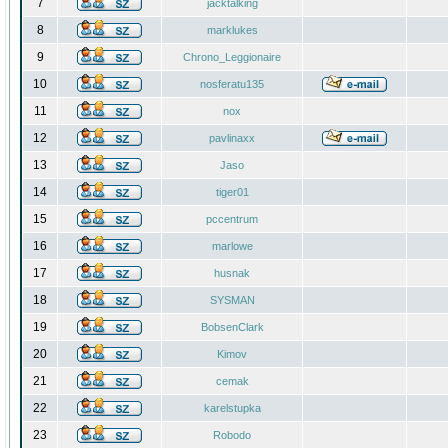
7
jacktalking
8
marklukes
9
Chrono_Leggionaire
10
nosferatu135
11
nox
12
pavlinaxx
13
Jaso
14
tiger01
15
pccentrum
16
marlowe
17
husnak
18
SYSMAN
19
BobsenClark
20
Kimov
21
cemak
22
karelstupka
23
Robodo