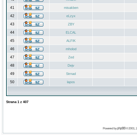
41
misakben
42
eLzyx
43
ZBY
44
ELCAL
45
ALFIK
46
mholod
47
Zed
48
Dejv
49
Strnad
50
lapos
Strana
1
z
407
phpBB
Powered by
© 2001, 