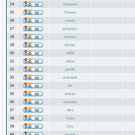
24
Pavlucha
25
Trhanec
26
sweep
27
gorgeNo1
28
tarmara
29
Warder
30
HB80
31
robsol
32
petr99
33
androidoll
34
ohr
35
andras
36
machado
37
Mira
38
Furbo
39
Tony
40
mrazik