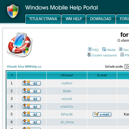
fo
O všem
FAQ
Hledat
Sez
Osobní nastavení
Při
Obsah fóra WMHelp.cz
Seřadit podle:
#
Uživatel
E-mail
1
UsiReV
2
Badel
3
nexus6
4
cHaOOs
5
Kar
EiFeL96
6
Jiri_Hrma