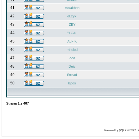
41
misakben
42
eLzyx
43
ZBY
44
ELCAL
45
ALFIK
46
mholod
47
Zed
48
Dejv
49
Strnad
50
lapos
Strana
1
z
407
phpBB
Powered by
© 2001, 