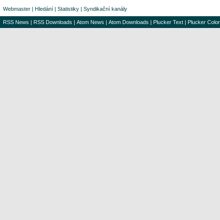
Webmaster
|
Hledání
|
Statistiky
|
Syndikační kanály
RSS News
|
RSS Downloads
|
Atom News
|
Atom Downloads
|
Plucker Text
|
Plucker Color