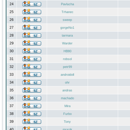
24
Pavlucha
25
Trhanec
26
sweep
27
gorgeNo1
28
tarmara
29
Warder
30
HB80
31
robsol
32
petr99
33
androidoll
34
ohr
35
andras
36
machado
37
Mira
38
Furbo
39
Tony
40
mrazik