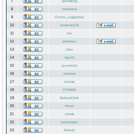
7
jacktalking
8
marklukes
9
Chrono_Leggionaire
10
nosferatu135
11
nox
12
pavlinaxx
13
Jaso
14
tiger01
15
pccentrum
16
marlowe
17
husnak
18
SYSMAN
19
BobsenClark
20
Kimov
21
cemak
22
karelstupka
23
Robodo