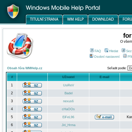
fo
O všem
FAQ
Hledat
Sez
Osobní nastavení
Při
Obsah fóra WMHelp.cz
Seřadit podle:
#
Uživatel
E-mail
1
UsiReV
2
Badel
3
nexus6
4
cHaOOs
5
Kar
EiFeL96
6
Jiri_Hrma