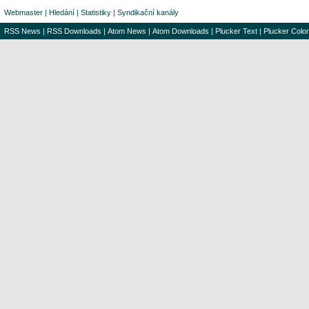
Webmaster
|
Hledání
|
Statistiky
|
Syndikační kanály
RSS News
|
RSS Downloads
|
Atom News
|
Atom Downloads
|
Plucker Text
|
Plucker Color