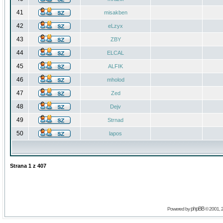
41
misakben
42
eLzyx
43
ZBY
44
ELCAL
45
ALFIK
46
mholod
47
Zed
48
Dejv
49
Strnad
50
lapos
Strana
1
z
407
phpBB
Powered by
© 2001, 