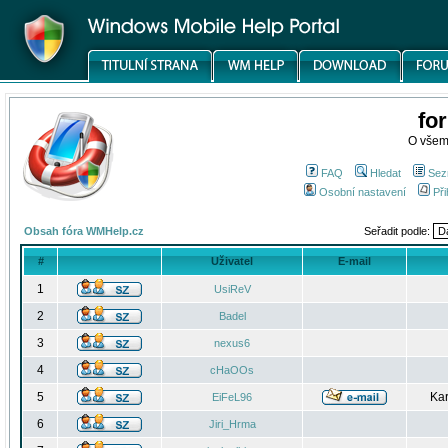
fo
O všem
FAQ
Hledat
Sez
Osobní nastavení
Při
Obsah fóra WMHelp.cz
Seřadit podle:
#
Uživatel
E-mail
1
UsiReV
2
Badel
3
nexus6
4
cHaOOs
5
Kar
EiFeL96
6
Jiri_Hrma