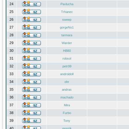
24
Pavlucha
25
Trhanec
26
sweep
27
gorgeNo1
28
tarmara
29
Warder
30
HB80
31
robsol
32
petr99
33
androidoll
34
ohr
35
andras
36
machado
37
Mira
38
Furbo
39
Tony
40
mrazik