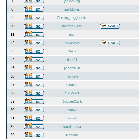
7
jacktalking
8
marklukes
9
Chrono_Leggionaire
10
nosferatu135
11
nox
12
pavlinaxx
13
Jaso
14
tiger01
15
pccentrum
16
marlowe
17
husnak
18
SYSMAN
19
BobsenClark
20
Kimov
21
cemak
22
karelstupka
23
Robodo