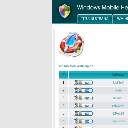
Obsah fóra WMHelp.cz
#
Uživatel
1
UsiReV
2
Badel
3
nexus6
4
cHaOOs
5
EiFeL96
6
Jiri_Hrma