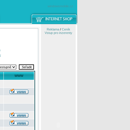
windowsmobile.cz
Reklama
/
Ceník
Vstup pro inzerenty
e
í
WWW