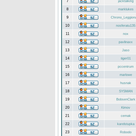
7
jacktalking
8
marklukes
9
Chrono_Leggiona
10
nosferatu135
11
nox
12
pavlinaxx
13
Jaso
14
tiger01
15
pccentrum
16
marlowe
17
husnak
18
SYSMAN
19
BobsenClark
20
Kimov
21
cemak
22
karelstupka
23
Robodo