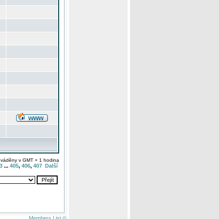
uváděny v GMT + 1 hodina
3
...
405
,
406
,
407
Další
Members List ©