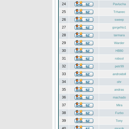
24
Pavlucha
25
Trhanec
26
sweep
27
gorgeNo1
28
tarmara
29
Warder
30
HB80
31
robsol
32
petr99
33
androidoll
34
ohr
35
andras
36
machado
37
Mira
38
Furbo
39
Tony
40
mrazik