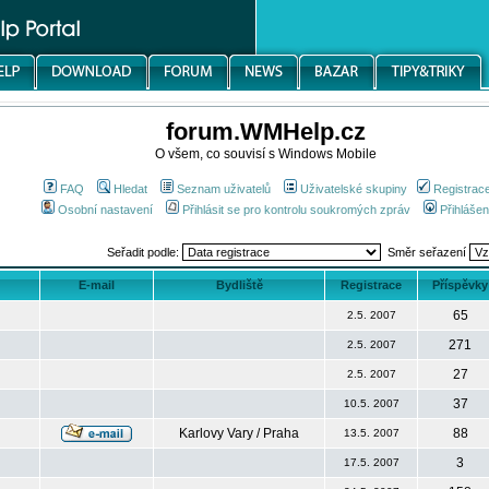
forum.WMHelp.cz
O všem, co souvisí s Windows Mobile
FAQ
Hledat
Seznam uživatelů
Uživatelské skupiny
Registrac
Osobní nastavení
Přihlásit se pro kontrolu soukromých zpráv
Přihlášen
Seřadit podle:
Směr seřazení
E-mail
Bydliště
Registrace
Příspěvky
65
2.5. 2007
271
2.5. 2007
27
2.5. 2007
37
10.5. 2007
Karlovy Vary / Praha
88
13.5. 2007
3
17.5. 2007