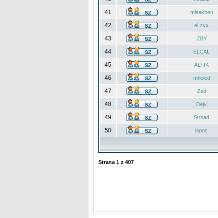
41
misakben
42
eLzyx
43
ZBY
44
ELCAL
45
ALFIK
46
mholod
47
Zed
48
Dejv
49
Strnad
50
lapos
Strana
1
z
407