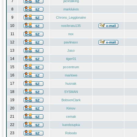
7
jacktalking
8
marklukes
9
Chrono_Leggionaire
10
nosferatu135
11
nox
12
pavlinaxx
13
Jaso
14
tiger01
15
pccentrum
16
marlowe
17
husnak
18
SYSMAN
19
BobsenClark
20
Kimov
21
cemak
22
karelstupka
23
Robodo