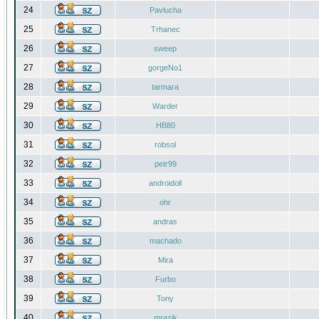
24
Pavlucha
25
Trhanec
26
sweep
27
gorgeNo1
28
tarmara
29
Warder
30
HB80
31
robsol
32
petr99
33
androidoll
34
ohr
35
andras
36
machado
37
Mira
38
Furbo
39
Tony
40
mrazik