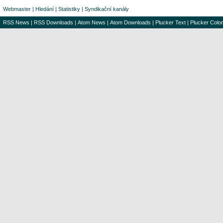
Webmaster
|
Hledání
|
Statistiky
|
Syndikační kanály
RSS News
|
RSS Downloads
|
Atom News
|
Atom Downloads
|
Plucker Text
|
Plucker Color