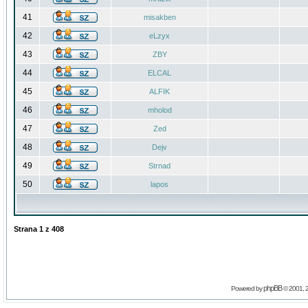
41
misakben
42
eLzyx
43
ZBY
44
ELCAL
45
ALFIK
46
mholod
47
Zed
48
Dejv
49
Strnad
50
lapos
Strana
1
z
408
phpBB
Powered by
© 2001, 