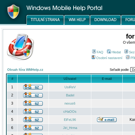
fo
O všem
FAQ
Hledat
Sez
Osobní nastavení
Při
Obsah fóra WMHelp.cz
Seřadit podle:
#
Uživatel
E-mail
1
UsiReV
2
Badel
3
nexus6
4
cHaOOs
5
Kar
EiFeL96
6
Jiri_Hrma