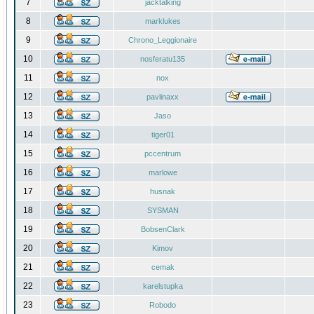
7
jacktalking
8
marklukes
9
Chrono_Leggionaire
10
nosferatu135
11
nox
12
pavlinaxx
13
Jaso
14
tiger01
15
pccentrum
16
marlowe
17
husnak
18
SYSMAN
19
BobsenClark
20
Kimov
21
cemak
22
karelstupka
23
Robodo