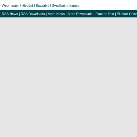
Webmaster
|
Hledání
|
Statistiky
|
Syndikační kanály
RSS News
|
RSS Downloads
|
Atom News
|
Atom Downloads
|
Plucker Text
|
Plucker Color