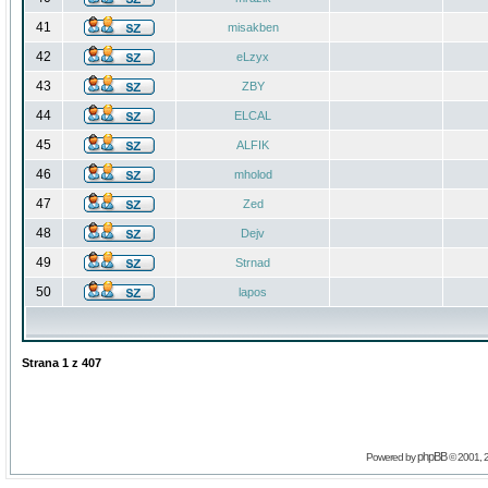
41
misakben
42
eLzyx
43
ZBY
44
ELCAL
45
ALFIK
46
mholod
47
Zed
48
Dejv
49
Strnad
50
lapos
Strana
1
z
407
phpBB
Powered by
© 2001, 