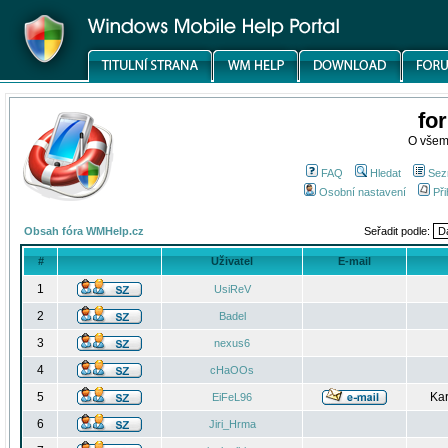
fo
O všem
FAQ
Hledat
Sez
Osobní nastavení
Při
Obsah fóra WMHelp.cz
Seřadit podle:
#
Uživatel
E-mail
1
UsiReV
2
Badel
3
nexus6
4
cHaOOs
5
Kar
EiFeL96
6
Jiri_Hrma