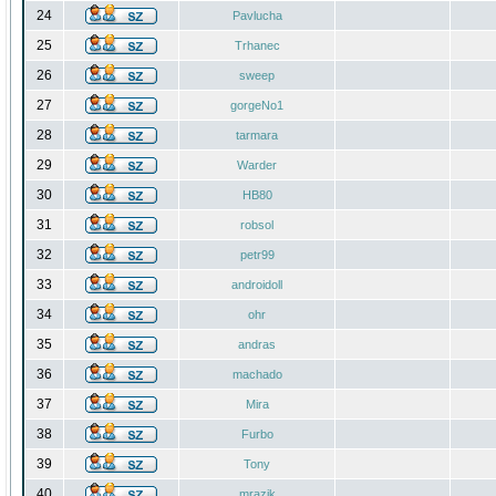
24
Pavlucha
25
Trhanec
26
sweep
27
gorgeNo1
28
tarmara
29
Warder
30
HB80
31
robsol
32
petr99
33
androidoll
34
ohr
35
andras
36
machado
37
Mira
38
Furbo
39
Tony
40
mrazik