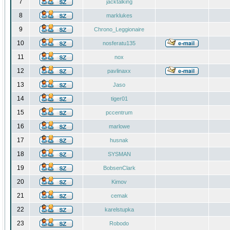
7
jacktalking
8
marklukes
9
Chrono_Leggionaire
10
nosferatu135
11
nox
12
pavlinaxx
13
Jaso
14
tiger01
15
pccentrum
16
marlowe
17
husnak
18
SYSMAN
19
BobsenClark
20
Kimov
21
cemak
22
karelstupka
23
Robodo