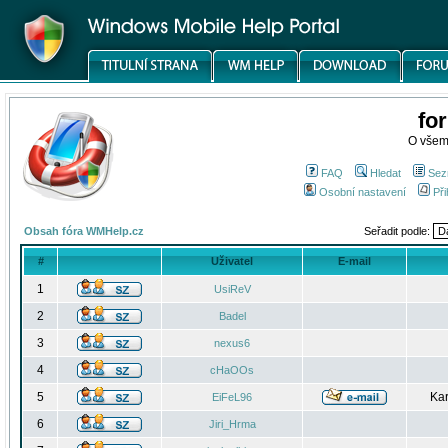
fo
O všem
FAQ
Hledat
Sez
Osobní nastavení
Při
Obsah fóra WMHelp.cz
Seřadit podle:
#
Uživatel
E-mail
1
UsiReV
2
Badel
3
nexus6
4
cHaOOs
5
Kar
EiFeL96
6
Jiri_Hrma