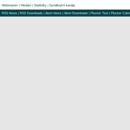
Webmaster
|
Hledání
|
Statistiky
|
Syndikační kanály
RSS News
|
RSS Downloads
|
Atom News
|
Atom Downloads
|
Plucker Text
|
Plucker Color