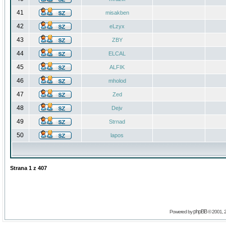
41
misakben
42
eLzyx
43
ZBY
44
ELCAL
45
ALFIK
46
mholod
47
Zed
48
Dejv
49
Strnad
50
lapos
Strana
1
z
407
phpBB
Powered by
© 2001, 