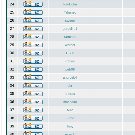
24
Pavlucha
25
Trhanec
26
sweep
27
gorgeNo1
28
tarmara
29
Warder
30
HB80
31
robsol
32
petr99
33
androidoll
34
ohr
35
andras
36
machado
37
Mira
38
Furbo
39
Tony
40
mrazik