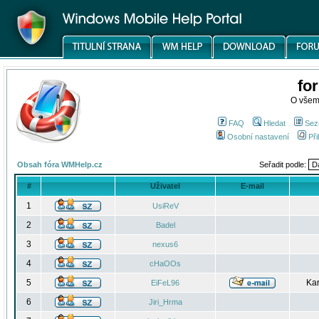
fo
O všem
FAQ
Hledat
Sez
Osobní nastavení
Při
Obsah fóra WMHelp.cz
Seřadit podle:
#
Uživatel
E-mail
1
UsiReV
2
Badel
3
nexus6
4
cHaOOs
5
Kar
EiFeL96
6
Jiri_Hrma