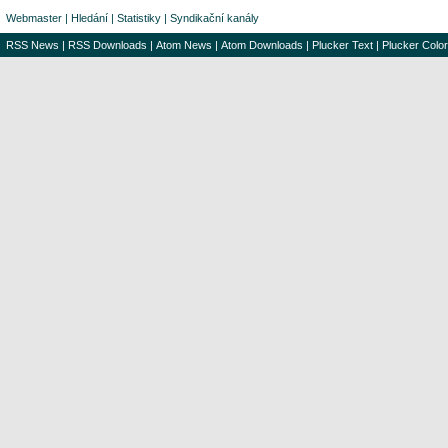
Webmaster
|
Hledání
|
Statistiky
|
Syndikační kanály
RSS News
|
RSS Downloads
|
Atom News
|
Atom Downloads
|
Plucker Text
|
Plucker Color