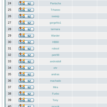
24
Pavlucha
25
Trhanec
26
sweep
27
gorgeNo1
28
tarmara
29
Warder
30
HB80
31
robsol
32
petr99
33
androidoll
34
ohr
35
andras
36
machado
37
Mira
38
Furbo
39
Tony
40
mrazik