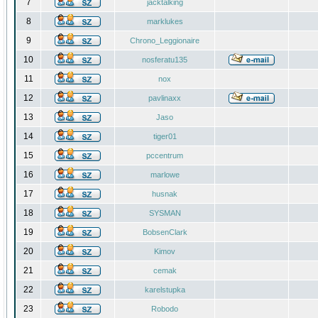
7
jacktalking
8
marklukes
9
Chrono_Leggionaire
10
nosferatu135
11
nox
12
pavlinaxx
13
Jaso
14
tiger01
15
pccentrum
16
marlowe
17
husnak
18
SYSMAN
19
BobsenClark
20
Kimov
21
cemak
22
karelstupka
23
Robodo