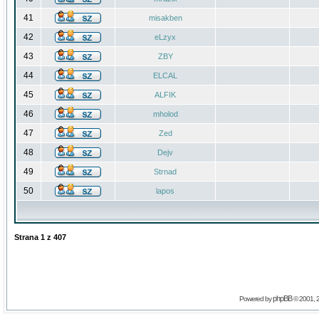
41
misakben
42
eLzyx
43
ZBY
44
ELCAL
45
ALFIK
46
mholod
47
Zed
48
Dejv
49
Strnad
50
lapos
Strana
1
z
407
phpBB
Powered by
© 2001, 