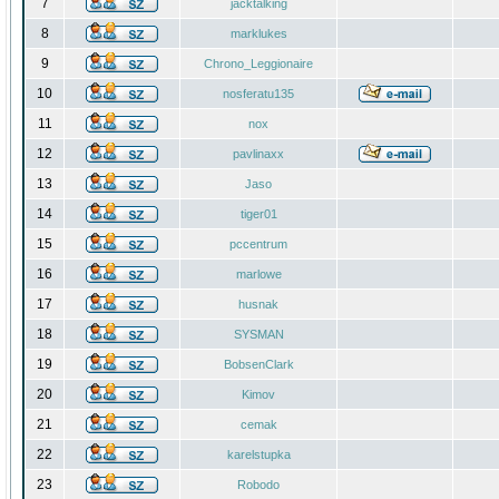
7
jacktalking
8
marklukes
9
Chrono_Leggionaire
10
nosferatu135
11
nox
12
pavlinaxx
13
Jaso
14
tiger01
15
pccentrum
16
marlowe
17
husnak
18
SYSMAN
19
BobsenClark
20
Kimov
21
cemak
22
karelstupka
23
Robodo