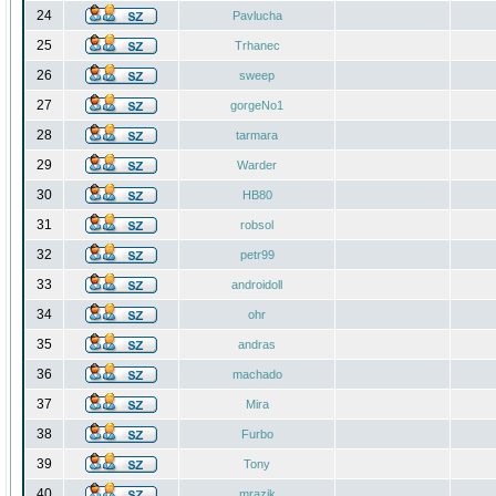
24
Pavlucha
25
Trhanec
26
sweep
27
gorgeNo1
28
tarmara
29
Warder
30
HB80
31
robsol
32
petr99
33
androidoll
34
ohr
35
andras
36
machado
37
Mira
38
Furbo
39
Tony
40
mrazik