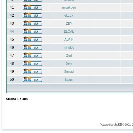
41
misakben
42
eLzyx
43
ZBY
44
ELCAL
45
ALFIK
46
mholod
47
Zed
48
Dejv
49
Strnad
50
lapos
Strana
1
z
408
phpBB
Powered by
© 2001, 