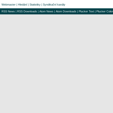
Webmaster
|
Hledání
|
Statistiky
|
Syndikační kanály
RSS News
|
RSS Downloads
|
Atom News
|
Atom Downloads
|
Plucker Text
|
Plucker Color