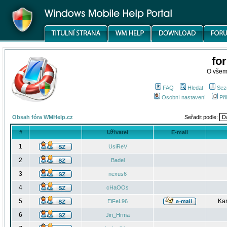
fo
O všem
FAQ
Hledat
Sez
Osobní nastavení
Při
Obsah fóra WMHelp.cz
Seřadit podle:
#
Uživatel
E-mail
1
UsiReV
2
Badel
3
nexus6
4
cHaOOs
5
Kar
EiFeL96
6
Jiri_Hrma