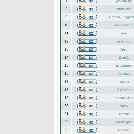
7
jacktalking
8
marklukes
9
Chrono_Leggiona
10
nosferatu135
11
nox
12
pavlinaxx
13
Jaso
14
tiger01
15
pccentrum
16
marlowe
17
husnak
18
SYSMAN
19
BobsenClark
20
Kimov
21
cemak
22
karelstupka
23
Robodo