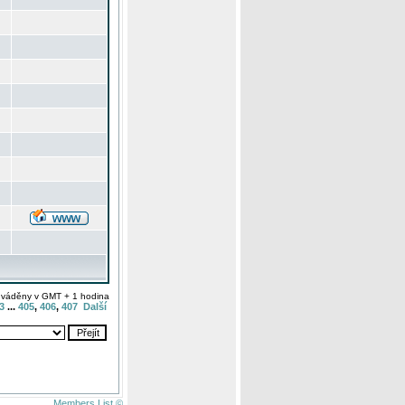
uváděny v GMT + 1 hodina
3
...
405
,
406
,
407
Další
Members List ©