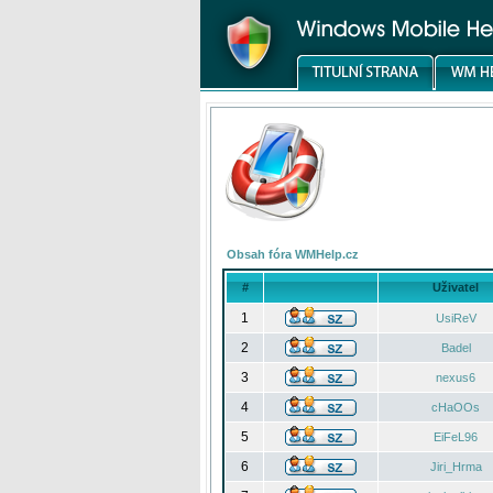
Obsah fóra WMHelp.cz
#
Uživatel
1
UsiReV
2
Badel
3
nexus6
4
cHaOOs
5
EiFeL96
6
Jiri_Hrma