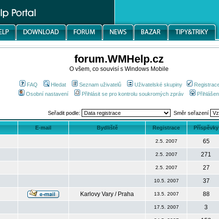
forum.WMHelp.cz
O všem, co souvisí s Windows Mobile
FAQ
Hledat
Seznam uživatelů
Uživatelské skupiny
Registrac
Osobní nastavení
Přihlásit se pro kontrolu soukromých zpráv
Přihlášen
Seřadit podle:
Směr seřazení
E-mail
Bydliště
Registrace
Příspěvky
65
2.5. 2007
271
2.5. 2007
27
2.5. 2007
37
10.5. 2007
Karlovy Vary / Praha
88
13.5. 2007
3
17.5. 2007