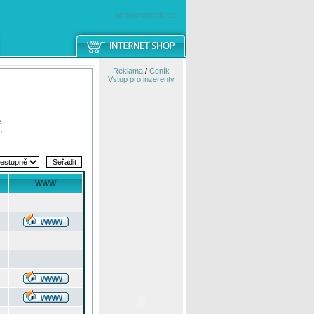
windowsmobile.cz
Reklama
/
Ceník
Vstup pro inzerenty
e
í
WWW