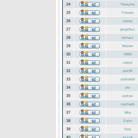
24
Pavlucha
25
Trhanec
26
sweep
27
gorgeNo1
28
tarmara
29
Warder
30
HB80
31
robsol
32
petr99
33
androidoll
34
ohr
35
andras
36
machado
37
Mira
38
Furbo
39
Tony
40
mrazik