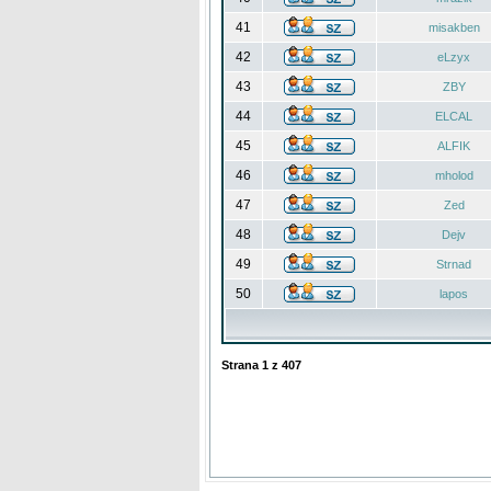
41
misakben
42
eLzyx
43
ZBY
44
ELCAL
45
ALFIK
46
mholod
47
Zed
48
Dejv
49
Strnad
50
lapos
Strana
1
z
407