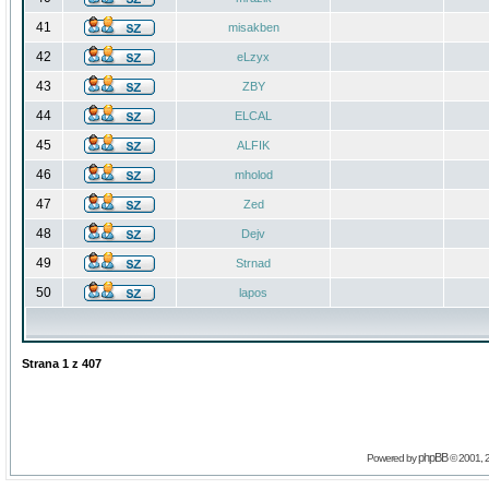
41
misakben
42
eLzyx
43
ZBY
44
ELCAL
45
ALFIK
46
mholod
47
Zed
48
Dejv
49
Strnad
50
lapos
Strana
1
z
407
phpBB
Powered by
© 2001, 