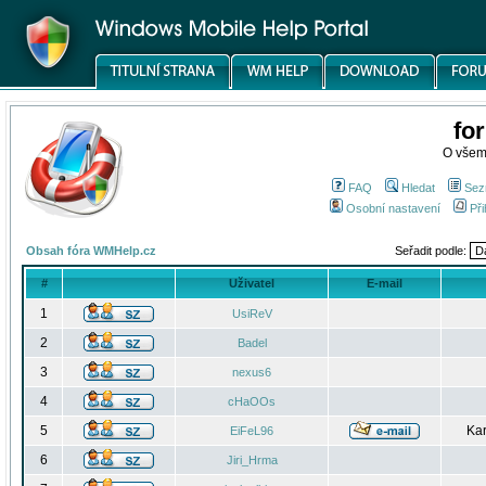
fo
O všem
FAQ
Hledat
Sez
Osobní nastavení
Při
Obsah fóra WMHelp.cz
Seřadit podle:
#
Uživatel
E-mail
1
UsiReV
2
Badel
3
nexus6
4
cHaOOs
5
Kar
EiFeL96
6
Jiri_Hrma