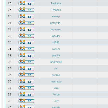
24
Pavlucha
25
Trhanec
26
sweep
27
gorgeNo1
28
tarmara
29
Warder
30
HB80
31
robsol
32
petr99
33
androidoll
34
ohr
35
andras
36
machado
37
Mira
38
Furbo
39
Tony
40
mrazik