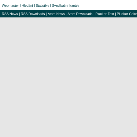
Webmaster
|
Hledání
|
Statistiky
|
Syndikační kanály
RSS News
|
RSS Downloads
|
Atom News
|
Atom Downloads
|
Plucker Text
|
Plucker Color