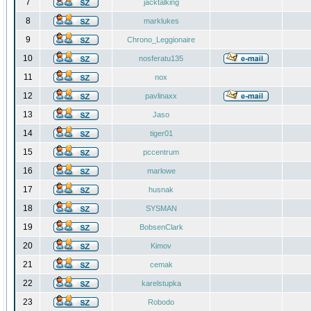
7
jacktalking
8
marklukes
9
Chrono_Leggionaire
10
nosferatu135
11
nox
12
pavlinaxx
13
Jaso
14
tiger01
15
pccentrum
16
marlowe
17
husnak
18
SYSMAN
19
BobsenClark
20
Kimov
21
cemak
22
karelstupka
23
Robodo