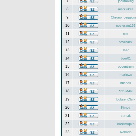
7
jacktalking
8
marklukes
9
Chrono_Leggiona
10
nosferatu135
11
nox
12
pavlinaxx
13
Jaso
14
tiger01
15
pccentrum
16
marlowe
17
husnak
18
SYSMAN
19
BobsenClark
20
Kimov
21
cemak
22
karelstupka
23
Robodo