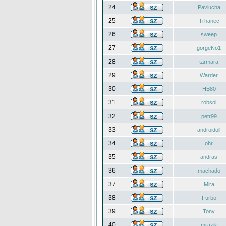
24
Pavlucha
25
Trhanec
26
sweep
27
gorgeNo1
28
tarmara
29
Warder
30
HB80
31
robsol
32
petr99
33
androidoll
34
ohr
35
andras
36
machado
37
Mira
38
Furbo
39
Tony
40
mrazik