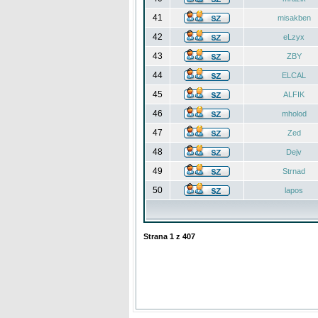
41
misakben
42
eLzyx
43
ZBY
44
ELCAL
45
ALFIK
46
mholod
47
Zed
48
Dejv
49
Strnad
50
lapos
Strana
1
z
407