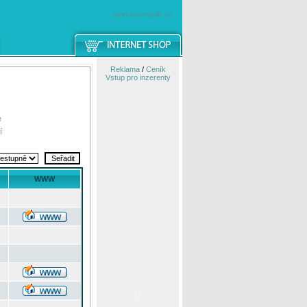
windowsmobile.cz
Reklama
/
Ceník
Vstup pro inzerenty
e
í
WWW