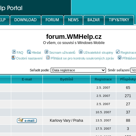
forum.WMHelp.cz
O všem, co souvisí s Windows Mobile
FAQ
Hledat
Seznam uživatelů
Uživatelské skupiny
Registrac
Osobní nastavení
Přihlásit se pro kontrolu soukromých zpráv
Přihlášen
Seřadit podle:
Směr seřazení
E-mail
Bydliště
Registrace
Příspěvky
65
2.5. 2007
271
2.5. 2007
27
2.5. 2007
37
10.5. 2007
Karlovy Vary / Praha
88
13.5. 2007
3
17.5. 2007