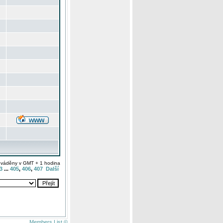
uváděny v GMT + 1 hodina
3
...
405
,
406
,
407
Další
Members List ©