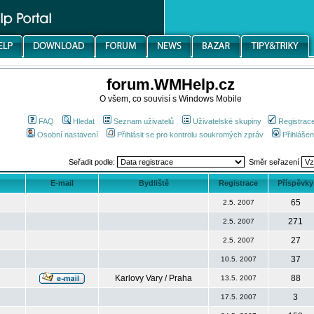
forum.WMHelp.cz
O všem, co souvisí s Windows Mobile
FAQ
Hledat
Seznam uživatelů
Uživatelské skupiny
Registrac
Osobní nastavení
Přihlásit se pro kontrolu soukromých zpráv
Přihlášen
Seřadit podle:
Směr seřazení
E-mail
Bydliště
Registrace
Příspěvky
65
2.5. 2007
271
2.5. 2007
27
2.5. 2007
37
10.5. 2007
Karlovy Vary / Praha
88
13.5. 2007
3
17.5. 2007