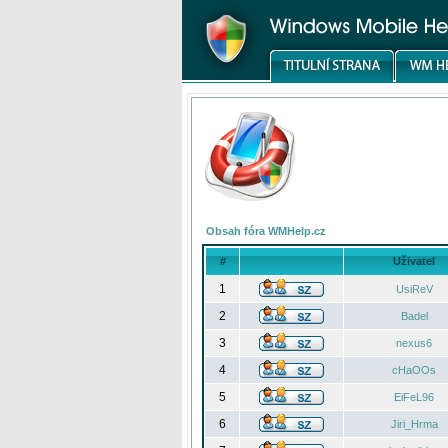
Obsah fóra WMHelp.cz
#
Uživatel
1
UsiReV
2
Badel
3
nexus6
4
cHaOOs
5
EiFeL96
6
Jiri_Hrma