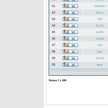
41
misakben
42
eLzyx
43
ZBY
44
ELCAL
45
ALFIK
46
mholod
47
Zed
48
Dejv
49
Strnad
50
lapos
Strana
1
z
408