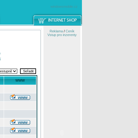
windowsmobile.cz
Reklama
/
Ceník
Vstup pro inzerenty
e
í
WWW