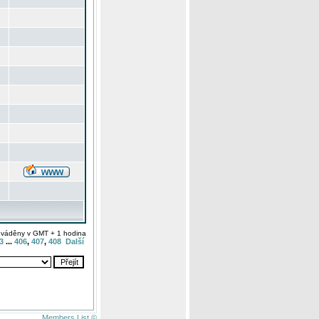
uváděny v GMT + 1 hodina
3
...
406
,
407
,
408
Další
Members List ©