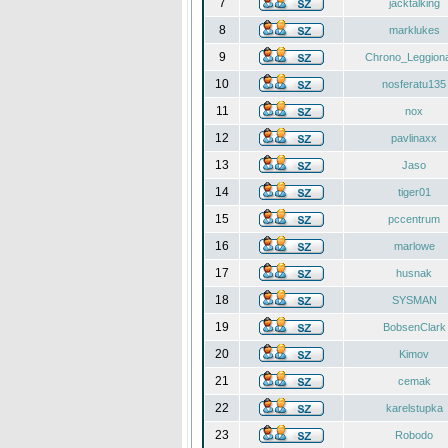
7
jacktalking
8
marklukes
9
Chrono_Leggiona
10
nosferatu135
11
nox
12
pavlinaxx
13
Jaso
14
tiger01
15
pccentrum
16
marlowe
17
husnak
18
SYSMAN
19
BobsenClark
20
Kimov
21
cemak
22
karelstupka
23
Robodo