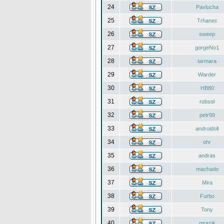
24
Pavlucha
25
Trhanec
26
sweep
27
gorgeNo1
28
tarmara
29
Warder
30
HB80
31
robsol
32
petr99
33
androidoll
34
ohr
35
andras
36
machado
37
Mira
38
Furbo
39
Tony
40
mrazik