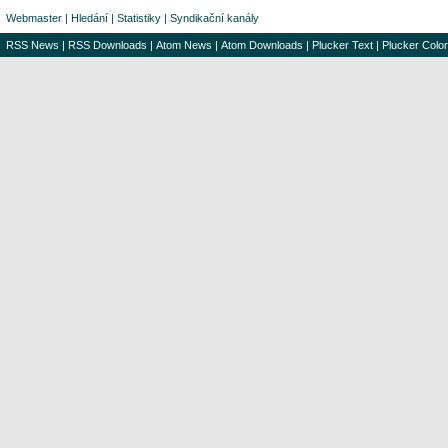
Webmaster
|
Hledání
|
Statistiky
|
Syndikační kanály
RSS News
|
RSS Downloads
|
Atom News
|
Atom Downloads
|
Plucker Text
|
Plucker Color