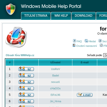
fo
O všem
FAQ
Hledat
Sez
Osobní nastavení
Při
Obsah fóra WMHelp.cz
Seřadit podle:
#
Uživatel
E-mail
1
UsiReV
2
Badel
3
nexus6
4
cHaOOs
5
Kar
EiFeL96
6
Jiri_Hrma