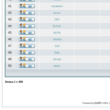
41
misakben
42
eLzyx
43
ZBY
44
ELCAL
45
ALFIK
46
mholod
47
Zed
48
Dejv
49
Strnad
50
lapos
Strana
1
z
408
phpBB
Powered by
© 2001, 