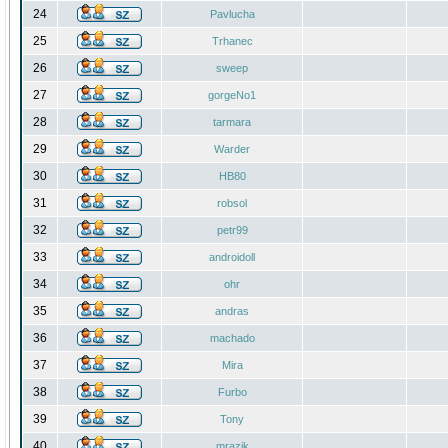
24
Pavlucha
25
Trhanec
26
sweep
27
gorgeNo1
28
tarmara
29
Warder
30
HB80
31
robsol
32
petr99
33
androidoll
34
ohr
35
andras
36
machado
37
Mira
38
Furbo
39
Tony
40
mrazik