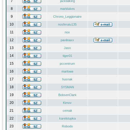
7
jacktalking
8
marklukes
9
Chrono_Leggionaire
10
nosferatu135
11
nox
12
pavlinaxx
13
Jaso
14
tiger01
15
pccentrum
16
marlowe
17
husnak
18
SYSMAN
19
BobsenClark
20
Kimov
21
cemak
22
karelstupka
23
Robodo