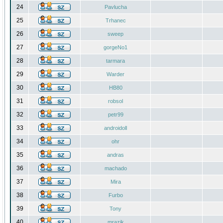
24
Pavlucha
25
Trhanec
26
sweep
27
gorgeNo1
28
tarmara
29
Warder
30
HB80
31
robsol
32
petr99
33
androidoll
34
ohr
35
andras
36
machado
37
Mira
38
Furbo
39
Tony
40
mrazik