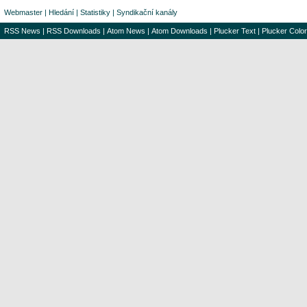
Webmaster
|
Hledání
|
Statistiky
|
Syndikační kanály
RSS News
|
RSS Downloads
|
Atom News
|
Atom Downloads
|
Plucker Text
|
Plucker Color