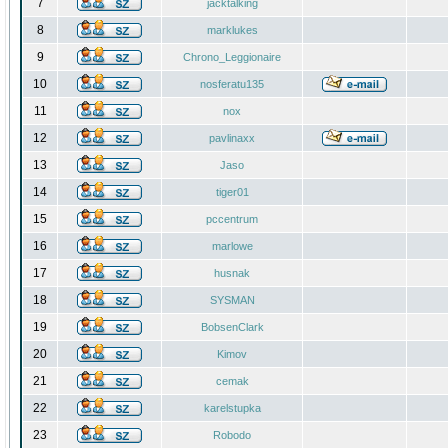
7
jacktalking
8
marklukes
9
Chrono_Leggionaire
10
nosferatu135
11
nox
12
pavlinaxx
13
Jaso
14
tiger01
15
pccentrum
16
marlowe
17
husnak
18
SYSMAN
19
BobsenClark
20
Kimov
21
cemak
22
karelstupka
23
Robodo