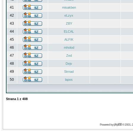
41
misakben
42
eLzyx
43
ZBY
44
ELCAL
45
ALFIK
46
mholod
47
Zed
48
Dejv
49
Strnad
50
lapos
Strana
1
z
408
phpBB
Powered by
© 2001, 