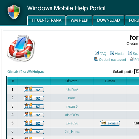
fo
O všem
FAQ
Hledat
Sez
Osobní nastavení
Při
Obsah fóra WMHelp.cz
Seřadit podle:
#
Uživatel
E-mail
1
UsiReV
2
Badel
3
nexus6
4
cHaOOs
5
Kar
EiFeL96
6
Jiri_Hrma