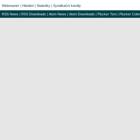
Webmaster
|
Hledání
|
Statistiky
|
Syndikační kanály
RSS News
|
RSS Downloads
|
Atom News
|
Atom Downloads
|
Plucker Text
|
Plucker Color