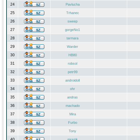
24
Pavlucha
25
Trhanec
26
sweep
27
gorgeNo1
28
tarmara
29
Warder
30
HB80
31
robsol
32
petr99
33
androidoll
34
ohr
35
andras
36
machado
37
Mira
38
Furbo
39
Tony
40
mrazik