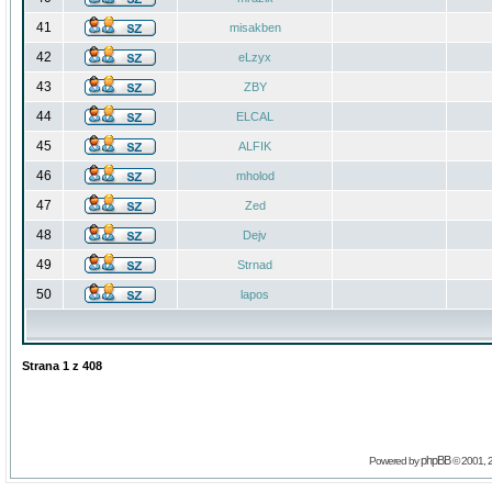
41
misakben
42
eLzyx
43
ZBY
44
ELCAL
45
ALFIK
46
mholod
47
Zed
48
Dejv
49
Strnad
50
lapos
Strana
1
z
408
phpBB
Powered by
© 2001, 