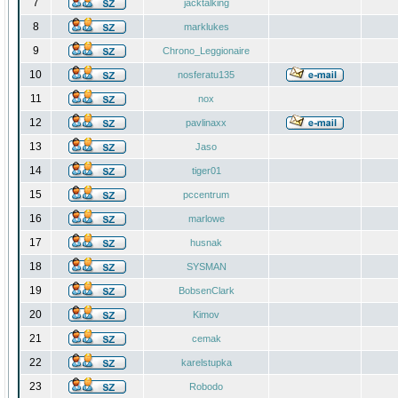
7
jacktalking
8
marklukes
9
Chrono_Leggionaire
10
nosferatu135
11
nox
12
pavlinaxx
13
Jaso
14
tiger01
15
pccentrum
16
marlowe
17
husnak
18
SYSMAN
19
BobsenClark
20
Kimov
21
cemak
22
karelstupka
23
Robodo