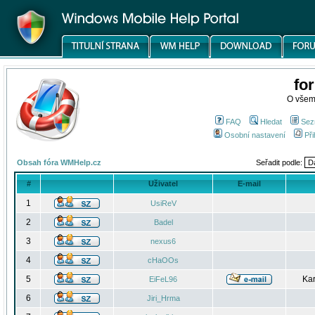
fo
O všem
FAQ
Hledat
Sez
Osobní nastavení
Při
Obsah fóra WMHelp.cz
Seřadit podle:
#
Uživatel
E-mail
1
UsiReV
2
Badel
3
nexus6
4
cHaOOs
5
Kar
EiFeL96
6
Jiri_Hrma