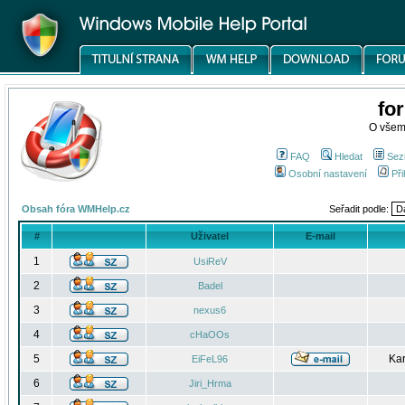
fo
O všem
FAQ
Hledat
Sez
Osobní nastavení
Při
Obsah fóra WMHelp.cz
Seřadit podle:
#
Uživatel
E-mail
1
UsiReV
2
Badel
3
nexus6
4
cHaOOs
5
Kar
EiFeL96
6
Jiri_Hrma