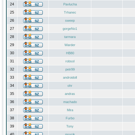
24
Pavlucha
25
Trhanec
26
sweep
27
gorgeNo1
28
tarmara
29
Warder
30
HB80
31
robsol
32
petr99
33
androidoll
34
ohr
35
andras
36
machado
37
Mira
38
Furbo
39
Tony
40
mrazik