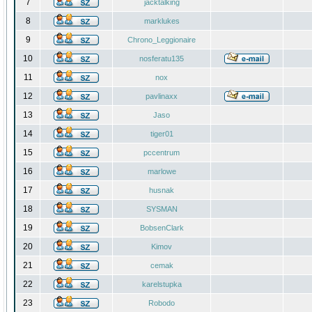
7
jacktalking
8
marklukes
9
Chrono_Leggionaire
10
nosferatu135
11
nox
12
pavlinaxx
13
Jaso
14
tiger01
15
pccentrum
16
marlowe
17
husnak
18
SYSMAN
19
BobsenClark
20
Kimov
21
cemak
22
karelstupka
23
Robodo