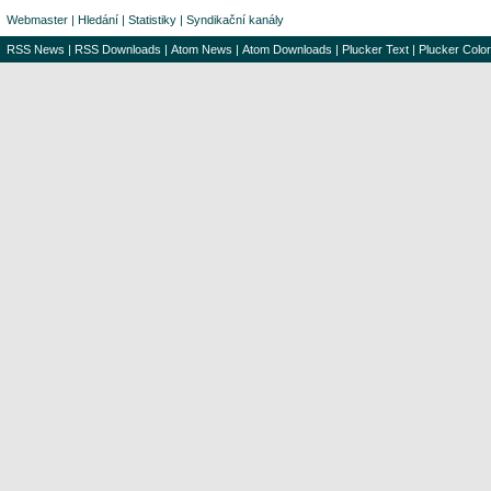
Webmaster
|
Hledání
|
Statistiky
|
Syndikační kanály
RSS News
|
RSS Downloads
|
Atom News
|
Atom Downloads
|
Plucker Text
|
Plucker Color