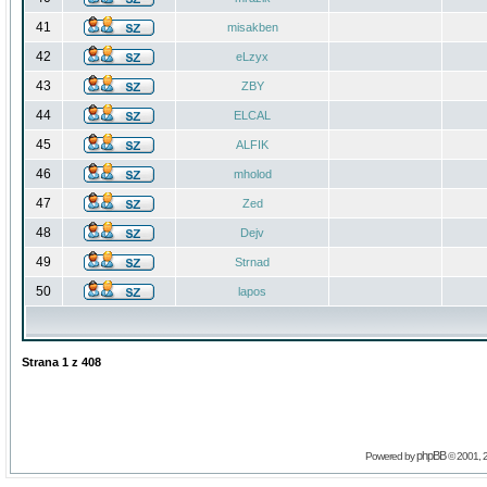
41
misakben
42
eLzyx
43
ZBY
44
ELCAL
45
ALFIK
46
mholod
47
Zed
48
Dejv
49
Strnad
50
lapos
Strana
1
z
408
phpBB
Powered by
© 2001, 