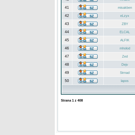
41
misakben
42
eLzyx
43
ZBY
44
ELCAL
45
ALFIK
46
mholod
47
Zed
48
Dejv
49
Strnad
50
lapos
Strana
1
z
408