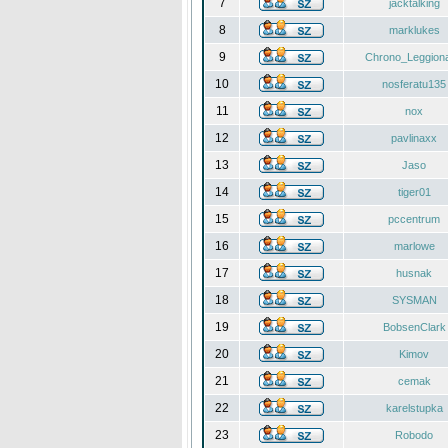
7
jacktalking
8
marklukes
9
Chrono_Leggiona
10
nosferatu135
11
nox
12
pavlinaxx
13
Jaso
14
tiger01
15
pccentrum
16
marlowe
17
husnak
18
SYSMAN
19
BobsenClark
20
Kimov
21
cemak
22
karelstupka
23
Robodo