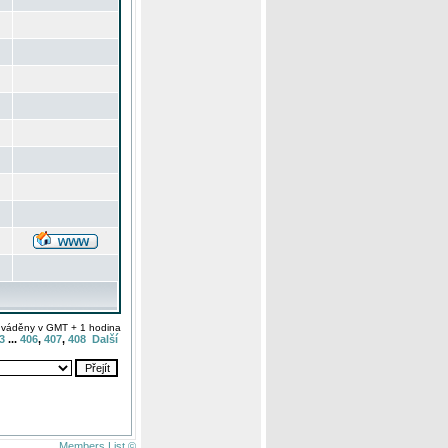
uváděny v GMT + 1 hodina
3
...
406
,
407
,
408
Další
Members List ©