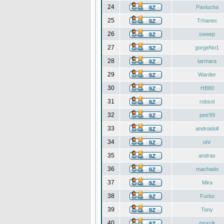
24
Pavlucha
25
Trhanec
26
sweep
27
gorgeNo1
28
tarmara
29
Warder
30
HB80
31
robsol
32
petr99
33
androidoll
34
ohr
35
andras
36
machado
37
Mira
38
Furbo
39
Tony
40
mrazik