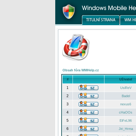
Obsah fóra WMHelp.cz
#
Uživatel
1
UsiReV
2
Badel
3
nexus6
4
cHaOOs
5
EiFeL96
6
Jiri_Hrma