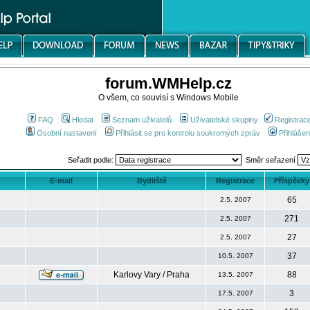
forum.WMHelp.cz
O všem, co souvisí s Windows Mobile
FAQ
Hledat
Seznam uživatelů
Uživatelské skupiny
Registrac
Osobní nastavení
Přihlásit se pro kontrolu soukromých zpráv
Přihlášen
Seřadit podle:
Směr seřazení
E-mail
Bydliště
Registrace
Příspěvky
65
2.5. 2007
271
2.5. 2007
27
2.5. 2007
37
10.5. 2007
Karlovy Vary / Praha
88
13.5. 2007
3
17.5. 2007