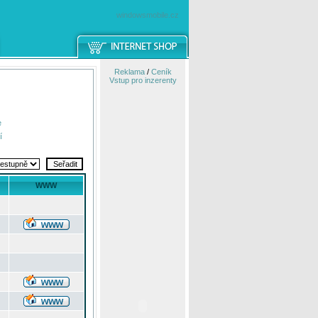
windowsmobile.cz
Reklama
/
Ceník
Vstup pro inzerenty
e
í
WWW