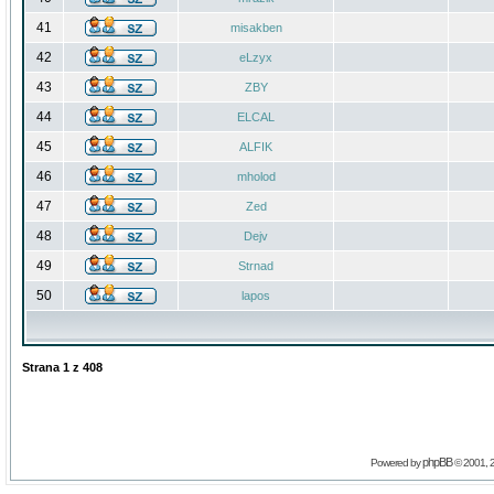
41
misakben
42
eLzyx
43
ZBY
44
ELCAL
45
ALFIK
46
mholod
47
Zed
48
Dejv
49
Strnad
50
lapos
Strana
1
z
408
phpBB
Powered by
© 2001, 