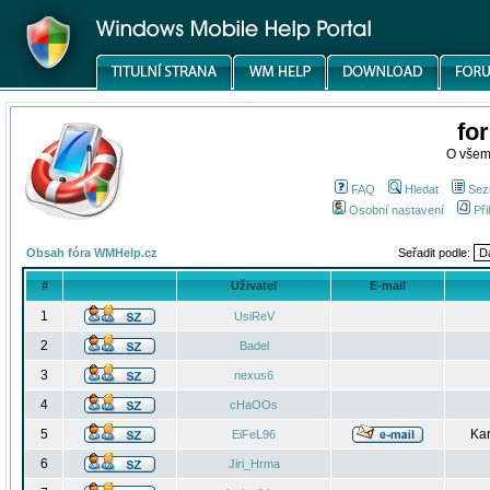
fo
O všem
FAQ
Hledat
Sez
Osobní nastavení
Při
Obsah fóra WMHelp.cz
Seřadit podle:
#
Uživatel
E-mail
1
UsiReV
2
Badel
3
nexus6
4
cHaOOs
5
Kar
EiFeL96
6
Jiri_Hrma