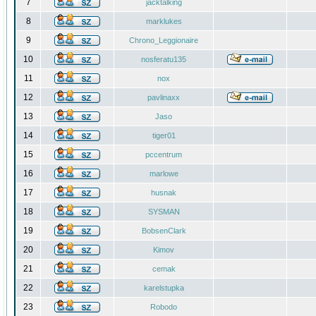
7
jacktalking
8
marklukes
9
Chrono_Leggionaire
10
nosferatu135
11
nox
12
pavlinaxx
13
Jaso
14
tiger01
15
pccentrum
16
marlowe
17
husnak
18
SYSMAN
19
BobsenClark
20
Kimov
21
cemak
22
karelstupka
23
Robodo