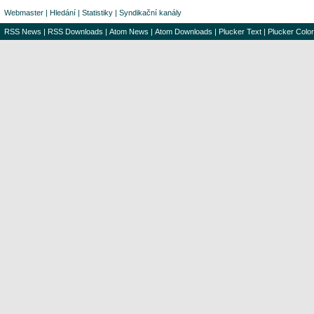
Webmaster
|
Hledání
|
Statistiky
|
Syndikační kanály
RSS News
|
RSS Downloads
|
Atom News
|
Atom Downloads
|
Plucker Text
|
Plucker Color