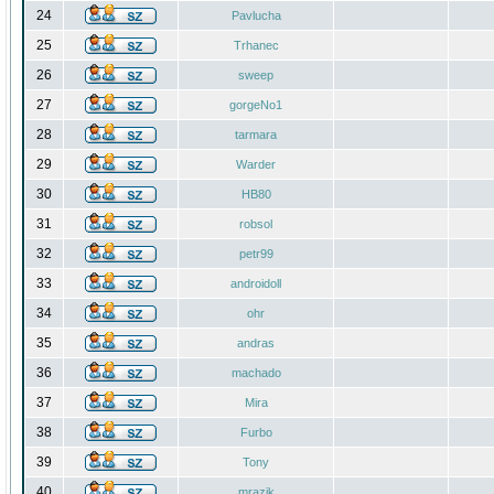
24
Pavlucha
25
Trhanec
26
sweep
27
gorgeNo1
28
tarmara
29
Warder
30
HB80
31
robsol
32
petr99
33
androidoll
34
ohr
35
andras
36
machado
37
Mira
38
Furbo
39
Tony
40
mrazik