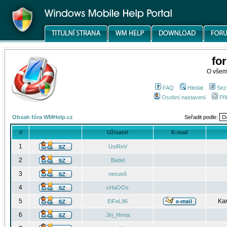
fo
O všem
FAQ
Hledat
Sez
Osobní nastavení
Při
Obsah fóra WMHelp.cz
Seřadit podle:
#
Uživatel
E-mail
1
UsiReV
2
Badel
3
nexus6
4
cHaOOs
5
Kar
EiFeL96
6
Jiri_Hrma