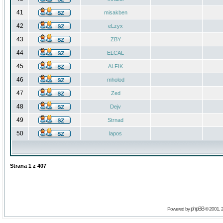
41
misakben
42
eLzyx
43
ZBY
44
ELCAL
45
ALFIK
46
mholod
47
Zed
48
Dejv
49
Strnad
50
lapos
Strana
1
z
407
phpBB
Powered by
© 2001, 