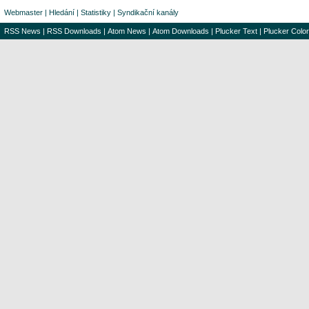
Webmaster
|
Hledání
|
Statistiky
|
Syndikační kanály
RSS News
|
RSS Downloads
|
Atom News
|
Atom Downloads
|
Plucker Text
|
Plucker Color