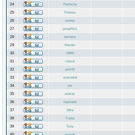
24
Pavlucha
25
Trhanec
26
sweep
27
gorgeNo1
28
tarmara
29
Warder
30
HB80
31
robsol
32
petr99
33
androidoll
34
ohr
35
andras
36
machado
37
Mira
38
Furbo
39
Tony
40
mrazik