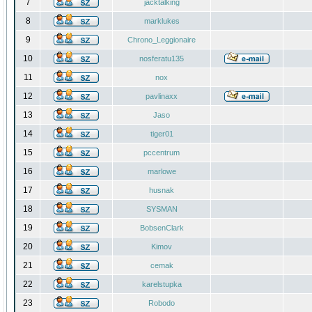
7
jacktalking
8
marklukes
9
Chrono_Leggionaire
10
nosferatu135
11
nox
12
pavlinaxx
13
Jaso
14
tiger01
15
pccentrum
16
marlowe
17
husnak
18
SYSMAN
19
BobsenClark
20
Kimov
21
cemak
22
karelstupka
23
Robodo