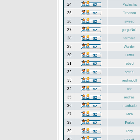
24
Pavlucha
25
Trhanec
26
sweep
27
gorgeNo1
28
tarmara
29
Warder
30
HB80
31
robsol
32
petr99
33
androidoll
34
ohr
35
andras
36
machado
37
Mira
38
Furbo
39
Tony
40
mrazik