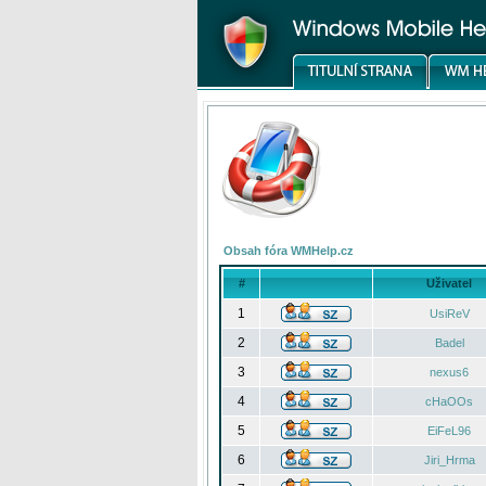
Obsah fóra WMHelp.cz
#
Uživatel
1
UsiReV
2
Badel
3
nexus6
4
cHaOOs
5
EiFeL96
6
Jiri_Hrma