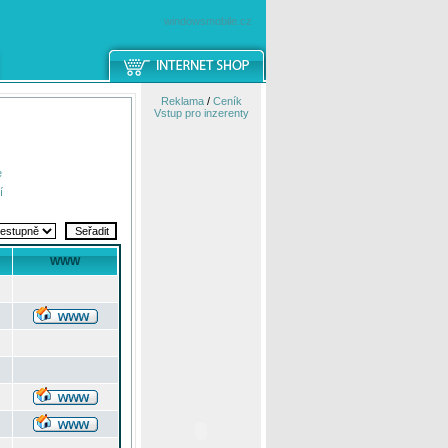
windowsmobile.cz
Reklama
/
Ceník
Vstup pro inzerenty
e
í
WWW