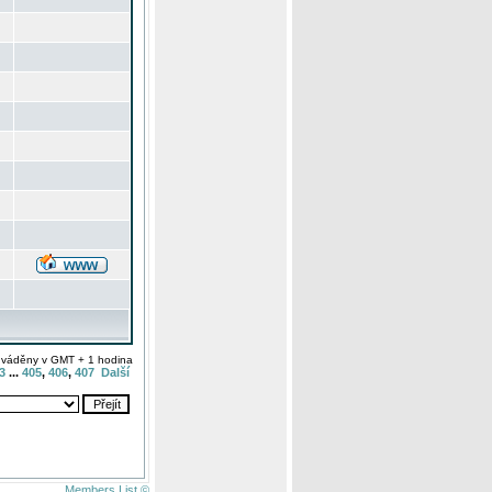
uváděny v GMT + 1 hodina
3
...
405
,
406
,
407
Další
Members List ©