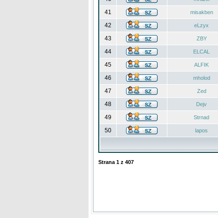
41
misakben
42
eLzyx
43
ZBY
44
ELCAL
45
ALFIK
46
mholod
47
Zed
48
Dejv
49
Strnad
50
lapos
Strana
1
z
407