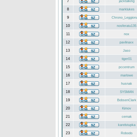
7
jacktalking
8
marklukes
9
Chrono_Leggiona
10
nosferatu135
11
nox
12
pavlinaxx
13
Jaso
14
tiger01
15
pccentrum
16
marlowe
17
husnak
18
SYSMAN
19
BobsenClark
20
Kimov
21
cemak
22
karelstupka
23
Robodo