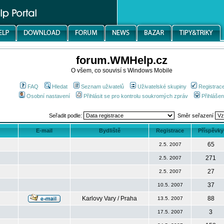
forum.WMHelp.cz
O všem, co souvisí s Windows Mobile
FAQ
Hledat
Seznam uživatelů
Uživatelské skupiny
Registrac
Osobní nastavení
Přihlásit se pro kontrolu soukromých zpráv
Přihlášen
Seřadit podle:
Směr seřazení
E-mail
Bydliště
Registrace
Příspěvky
65
2.5. 2007
271
2.5. 2007
27
2.5. 2007
37
10.5. 2007
Karlovy Vary / Praha
88
13.5. 2007
3
17.5. 2007