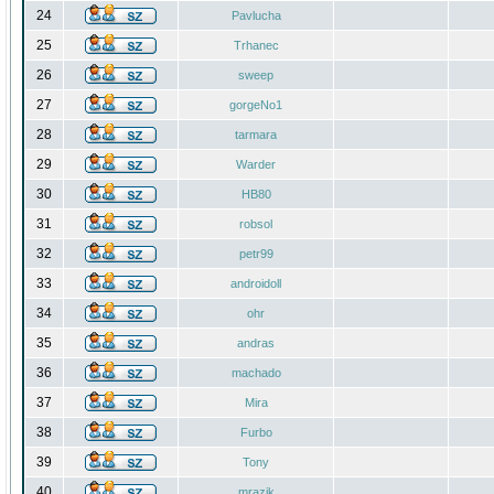
24
Pavlucha
25
Trhanec
26
sweep
27
gorgeNo1
28
tarmara
29
Warder
30
HB80
31
robsol
32
petr99
33
androidoll
34
ohr
35
andras
36
machado
37
Mira
38
Furbo
39
Tony
40
mrazik