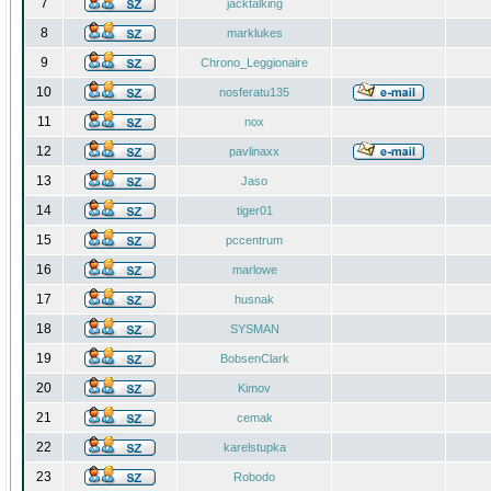
7
jacktalking
8
marklukes
9
Chrono_Leggionaire
10
nosferatu135
11
nox
12
pavlinaxx
13
Jaso
14
tiger01
15
pccentrum
16
marlowe
17
husnak
18
SYSMAN
19
BobsenClark
20
Kimov
21
cemak
22
karelstupka
23
Robodo