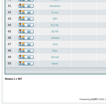
41
misakben
42
eLzyx
43
ZBY
44
ELCAL
45
ALFIK
46
mholod
47
Zed
48
Dejv
49
Strnad
50
lapos
Strana
1
z
407
phpBB
Powered by
© 2001, 