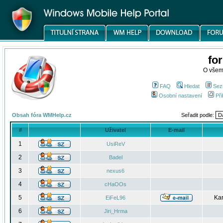
fo
O všem
FAQ
Hledat
Sez
Osobní nastavení
Při
Obsah fóra WMHelp.cz
Seřadit podle:
#
Uživatel
E-mail
1
UsiReV
2
Badel
3
nexus6
4
cHaOOs
5
Kar
EiFeL96
6
Jiri_Hrma