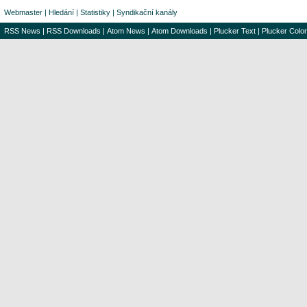
Webmaster
|
Hledání
|
Statistiky
|
Syndikační kanály
RSS News
|
RSS Downloads
|
Atom News
|
Atom Downloads
|
Plucker Text
|
Plucker Color