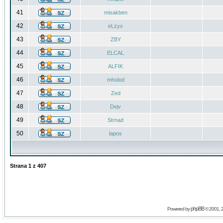
41
misakben
42
eLzyx
43
ZBY
44
ELCAL
45
ALFIK
46
mholod
47
Zed
48
Dejv
49
Strnad
50
lapos
Strana
1
z
407
phpBB
Powered by
© 2001, 