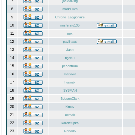
7
jacktalking
8
marklukes
9
Chrono_Leggionaire
10
nosferatu135
11
nox
12
pavlinaxx
13
Jaso
14
tiger01
15
pccentrum
16
marlowe
17
husnak
18
SYSMAN
19
BobsenClark
20
Kimov
21
cemak
22
karelstupka
23
Robodo