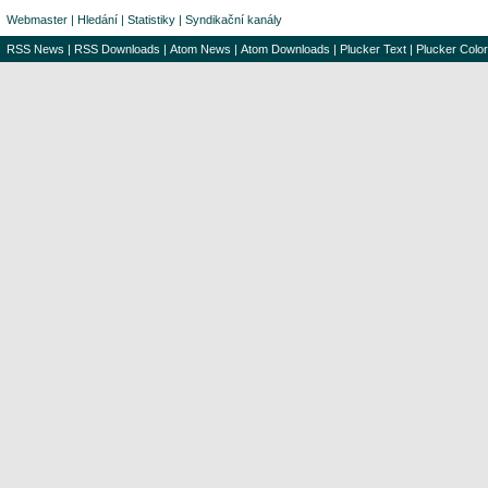
Webmaster
|
Hledání
|
Statistiky
|
Syndikační kanály
RSS News
|
RSS Downloads
|
Atom News
|
Atom Downloads
|
Plucker Text
|
Plucker Color