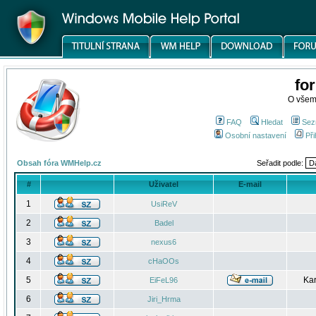
fo
O všem
FAQ
Hledat
Sez
Osobní nastavení
Při
Obsah fóra WMHelp.cz
Seřadit podle:
#
Uživatel
E-mail
1
UsiReV
2
Badel
3
nexus6
4
cHaOOs
5
Kar
EiFeL96
6
Jiri_Hrma