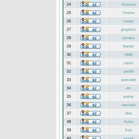
24
Pavlucha
25
Trhanec
26
sweep
27
gorgeNo1
28
tarmara
29
Warder
30
HB80
31
robsol
32
petr99
33
androidoll
34
ohr
35
andras
36
machado
37
Mira
38
Furbo
39
Tony
40
mrazik