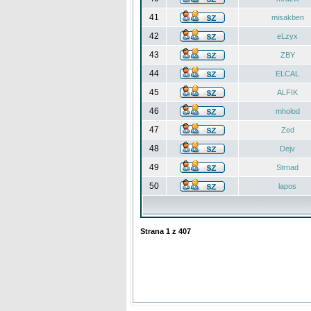
41
misakben
42
eLzyx
43
ZBY
44
ELCAL
45
ALFIK
46
mholod
47
Zed
48
Dejv
49
Strnad
50
lapos
Strana
1
z
407