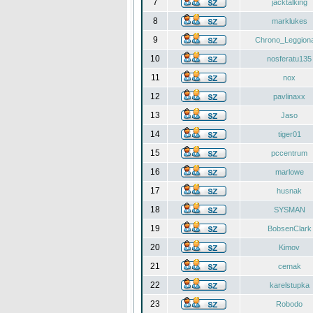
7
jacktalking
8
marklukes
9
Chrono_Leggiona
10
nosferatu135
11
nox
12
pavlinaxx
13
Jaso
14
tiger01
15
pccentrum
16
marlowe
17
husnak
18
SYSMAN
19
BobsenClark
20
Kimov
21
cemak
22
karelstupka
23
Robodo