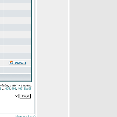
uváděny v GMT + 1 hodina
3
...
405
,
406
,
407
Další
Members List ©