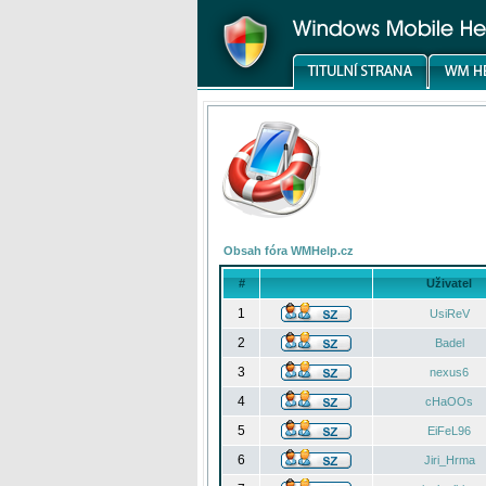
Obsah fóra WMHelp.cz
#
Uživatel
1
UsiReV
2
Badel
3
nexus6
4
cHaOOs
5
EiFeL96
6
Jiri_Hrma