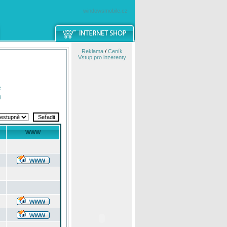
windowsmobile.cz
Reklama
/
Ceník
Vstup pro inzerenty
e
í
WWW