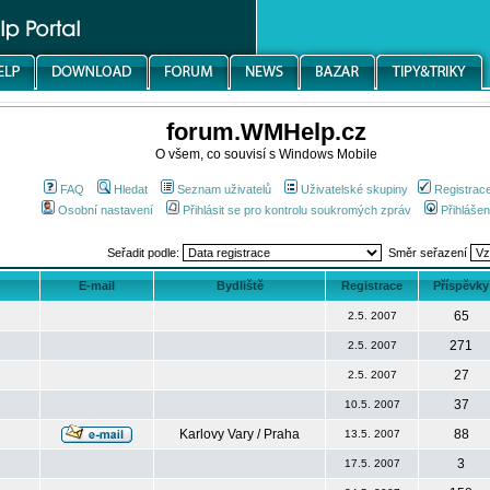
forum.WMHelp.cz
O všem, co souvisí s Windows Mobile
FAQ
Hledat
Seznam uživatelů
Uživatelské skupiny
Registrac
Osobní nastavení
Přihlásit se pro kontrolu soukromých zpráv
Přihlášen
Seřadit podle:
Směr seřazení
E-mail
Bydliště
Registrace
Příspěvky
65
2.5. 2007
271
2.5. 2007
27
2.5. 2007
37
10.5. 2007
Karlovy Vary / Praha
88
13.5. 2007
3
17.5. 2007