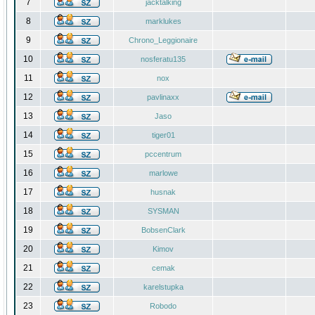
7
jacktalking
8
marklukes
9
Chrono_Leggionaire
10
nosferatu135
11
nox
12
pavlinaxx
13
Jaso
14
tiger01
15
pccentrum
16
marlowe
17
husnak
18
SYSMAN
19
BobsenClark
20
Kimov
21
cemak
22
karelstupka
23
Robodo