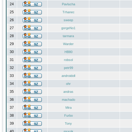
24
Pavlucha
25
Trhanec
26
sweep
27
gorgeNo1
28
tarmara
29
Warder
30
HB80
31
robsol
32
petr99
33
androidoll
34
ohr
35
andras
36
machado
37
Mira
38
Furbo
39
Tony
40
mrazik