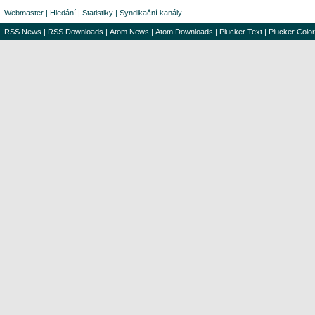
Webmaster
|
Hledání
|
Statistiky
|
Syndikační kanály
RSS News
|
RSS Downloads
|
Atom News
|
Atom Downloads
|
Plucker Text
|
Plucker Color