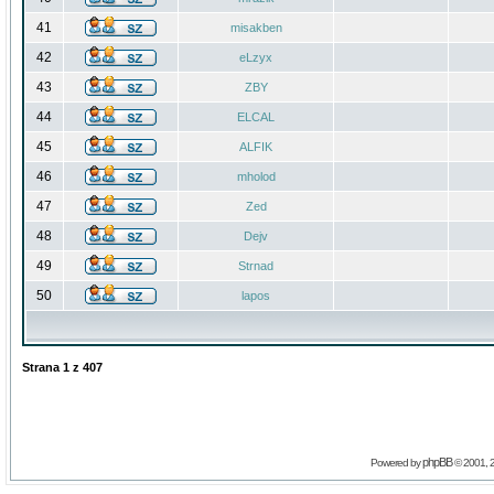
41
misakben
42
eLzyx
43
ZBY
44
ELCAL
45
ALFIK
46
mholod
47
Zed
48
Dejv
49
Strnad
50
lapos
Strana
1
z
407
phpBB
Powered by
© 2001, 