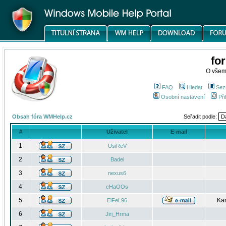
fo
O všem
FAQ
Hledat
Sez
Osobní nastavení
Při
Obsah fóra WMHelp.cz
Seřadit podle:
#
Uživatel
E-mail
1
UsiReV
2
Badel
3
nexus6
4
cHaOOs
5
Kar
EiFeL96
6
Jiri_Hrma