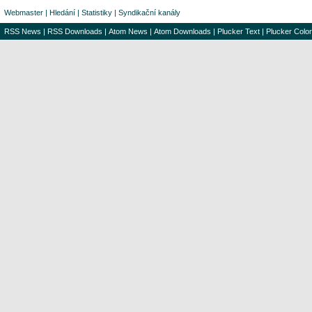
Webmaster
|
Hledání
|
Statistiky
|
Syndikační kanály
RSS News
|
RSS Downloads
|
Atom News
|
Atom Downloads
|
Plucker Text
|
Plucker Color