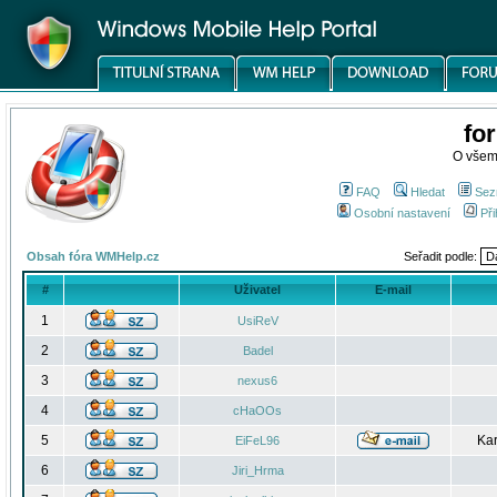
fo
O všem
FAQ
Hledat
Sez
Osobní nastavení
Při
Obsah fóra WMHelp.cz
Seřadit podle:
#
Uživatel
E-mail
1
UsiReV
2
Badel
3
nexus6
4
cHaOOs
5
Kar
EiFeL96
6
Jiri_Hrma