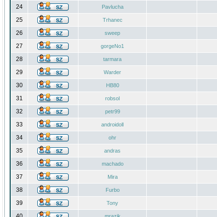
24
Pavlucha
25
Trhanec
26
sweep
27
gorgeNo1
28
tarmara
29
Warder
30
HB80
31
robsol
32
petr99
33
androidoll
34
ohr
35
andras
36
machado
37
Mira
38
Furbo
39
Tony
40
mrazik