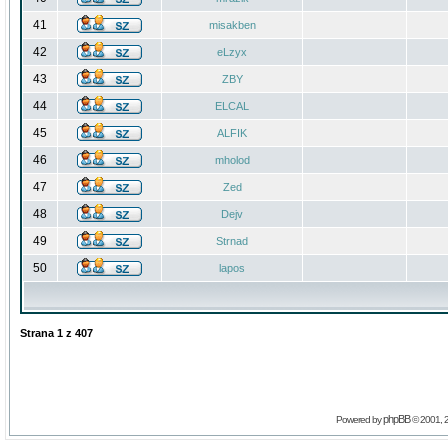
41
misakben
42
eLzyx
43
ZBY
44
ELCAL
45
ALFIK
46
mholod
47
Zed
48
Dejv
49
Strnad
50
lapos
Strana
1
z
407
phpBB
Powered by
© 2001, 