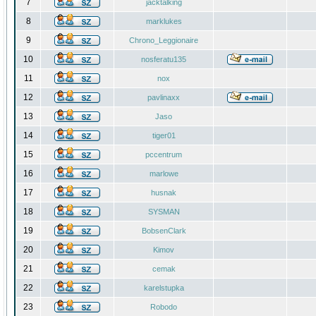
7
jacktalking
8
marklukes
9
Chrono_Leggionaire
10
nosferatu135
11
nox
12
pavlinaxx
13
Jaso
14
tiger01
15
pccentrum
16
marlowe
17
husnak
18
SYSMAN
19
BobsenClark
20
Kimov
21
cemak
22
karelstupka
23
Robodo