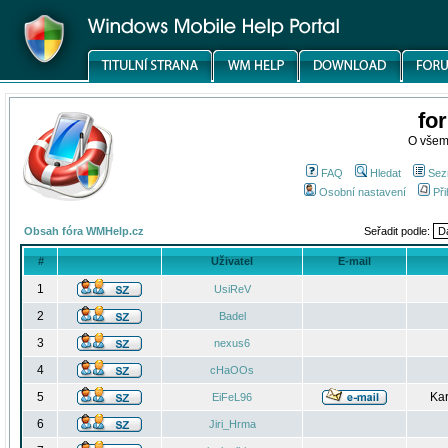
fo
O všem
FAQ
Hledat
Sez
Osobní nastavení
Při
Obsah fóra WMHelp.cz
Seřadit podle:
#
Uživatel
E-mail
1
UsiReV
2
Badel
3
nexus6
4
cHaOOs
5
Kar
EiFeL96
6
Jiri_Hrma