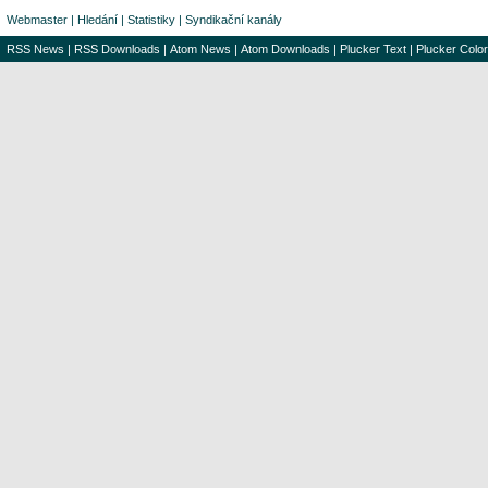
Webmaster
|
Hledání
|
Statistiky
|
Syndikační kanály
RSS News
|
RSS Downloads
|
Atom News
|
Atom Downloads
|
Plucker Text
|
Plucker Color