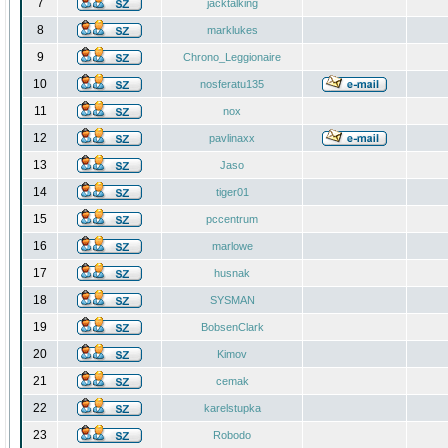
7
jacktalking
8
marklukes
9
Chrono_Leggionaire
10
nosferatu135
11
nox
12
pavlinaxx
13
Jaso
14
tiger01
15
pccentrum
16
marlowe
17
husnak
18
SYSMAN
19
BobsenClark
20
Kimov
21
cemak
22
karelstupka
23
Robodo