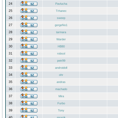
24
Pavlucha
25
Trhanec
26
sweep
27
gorgeNo1
28
tarmara
29
Warder
30
HB80
31
robsol
32
petr99
33
androidoll
34
ohr
35
andras
36
machado
37
Mira
38
Furbo
39
Tony
40
mrazik