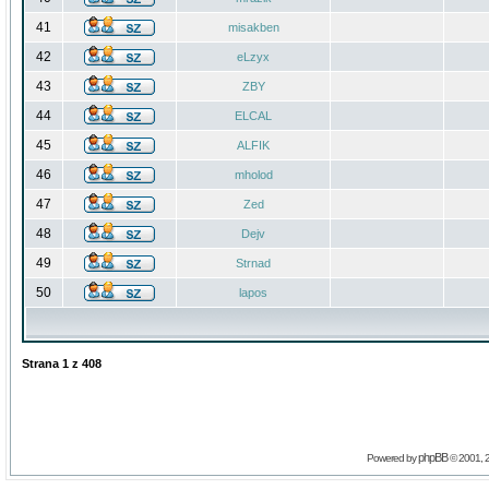
41
misakben
42
eLzyx
43
ZBY
44
ELCAL
45
ALFIK
46
mholod
47
Zed
48
Dejv
49
Strnad
50
lapos
Strana
1
z
408
phpBB
Powered by
© 2001, 