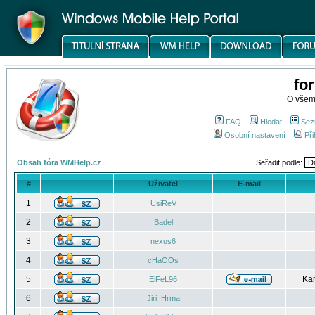
fo
O všem
FAQ
Hledat
Sez
Osobní nastavení
Při
Obsah fóra WMHelp.cz
Seřadit podle:
#
Uživatel
E-mail
1
UsiReV
2
Badel
3
nexus6
4
cHaOOs
5
Kar
EiFeL96
6
Jiri_Hrma