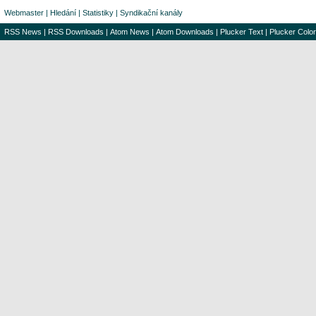
Webmaster
|
Hledání
|
Statistiky
|
Syndikační kanály
RSS News
|
RSS Downloads
|
Atom News
|
Atom Downloads
|
Plucker Text
|
Plucker Color