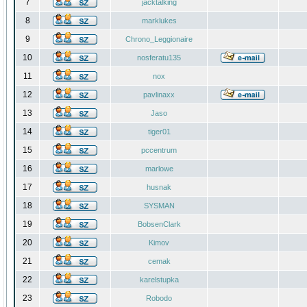
7
jacktalking
8
marklukes
9
Chrono_Leggionaire
10
nosferatu135
11
nox
12
pavlinaxx
13
Jaso
14
tiger01
15
pccentrum
16
marlowe
17
husnak
18
SYSMAN
19
BobsenClark
20
Kimov
21
cemak
22
karelstupka
23
Robodo