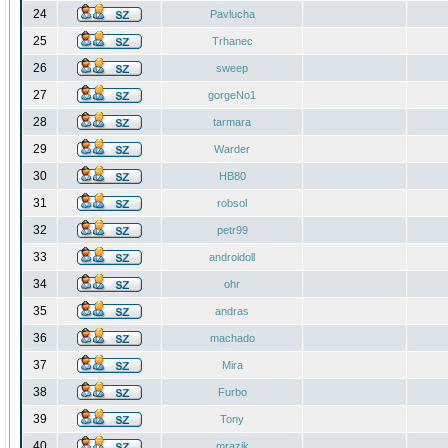
24
Pavlucha
25
Trhanec
26
sweep
27
gorgeNo1
28
tarmara
29
Warder
30
HB80
31
robsol
32
petr99
33
androidoll
34
ohr
35
andras
36
machado
37
Mira
38
Furbo
39
Tony
40
mrazik