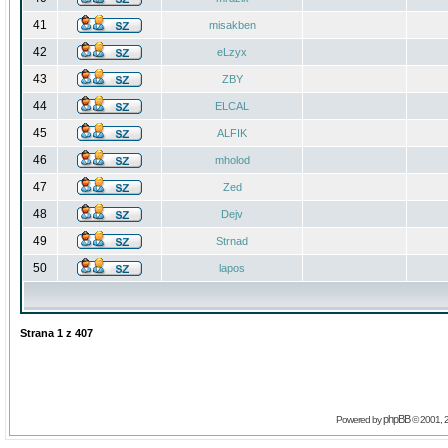
41
misakben
42
eLzyx
43
ZBY
44
ELCAL
45
ALFIK
46
mholod
47
Zed
48
Dejv
49
Strnad
50
lapos
Strana
1
z
407
phpBB
Powered by
© 2001, 