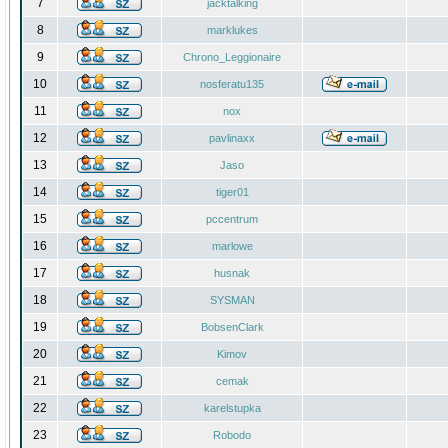
7
jacktalking
8
marklukes
9
Chrono_Leggionaire
10
nosferatu135
11
nox
12
pavlinaxx
13
Jaso
14
tiger01
15
pccentrum
16
marlowe
17
husnak
18
SYSMAN
19
BobsenClark
20
Kimov
21
cemak
22
karelstupka
23
Robodo