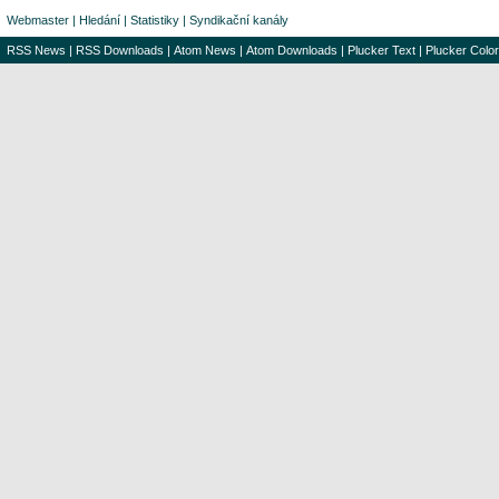
Webmaster
|
Hledání
|
Statistiky
|
Syndikační kanály
RSS News
|
RSS Downloads
|
Atom News
|
Atom Downloads
|
Plucker Text
|
Plucker Color