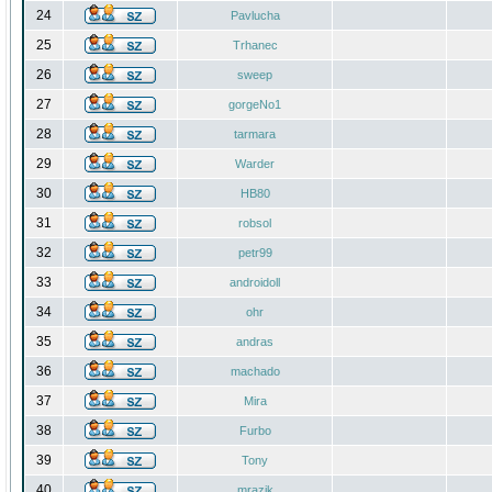
24
Pavlucha
25
Trhanec
26
sweep
27
gorgeNo1
28
tarmara
29
Warder
30
HB80
31
robsol
32
petr99
33
androidoll
34
ohr
35
andras
36
machado
37
Mira
38
Furbo
39
Tony
40
mrazik