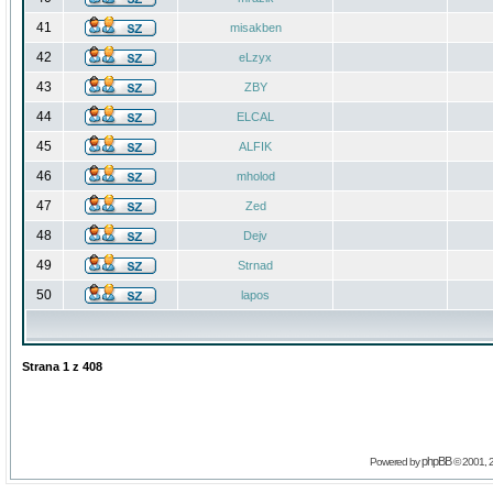
41
misakben
42
eLzyx
43
ZBY
44
ELCAL
45
ALFIK
46
mholod
47
Zed
48
Dejv
49
Strnad
50
lapos
Strana
1
z
408
phpBB
Powered by
© 2001, 