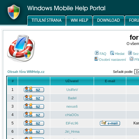
fo
O všem
FAQ
Hledat
Sez
Osobní nastavení
Při
Obsah fóra WMHelp.cz
Seřadit podle:
#
Uživatel
E-mail
1
UsiReV
2
Badel
3
nexus6
4
cHaOOs
5
Kar
EiFeL96
6
Jiri_Hrma