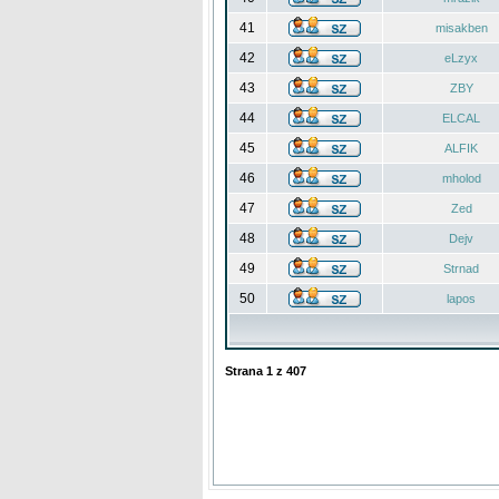
41
misakben
42
eLzyx
43
ZBY
44
ELCAL
45
ALFIK
46
mholod
47
Zed
48
Dejv
49
Strnad
50
lapos
Strana
1
z
407