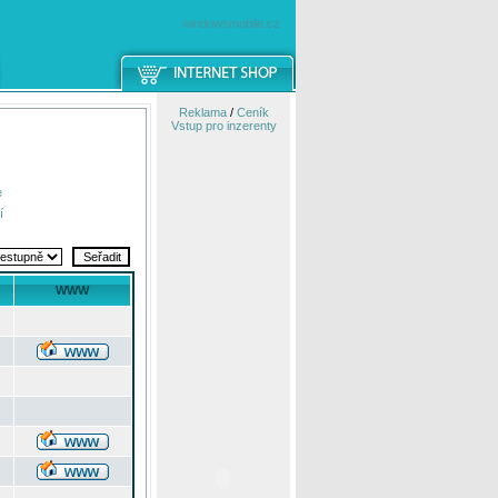
windowsmobile.cz
Reklama
/
Ceník
Vstup pro inzerenty
e
í
WWW