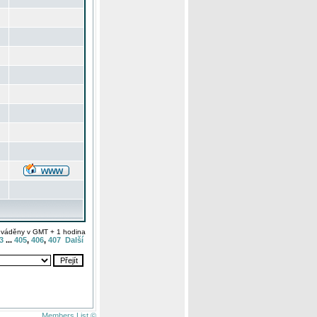
uváděny v GMT + 1 hodina
3
...
405
,
406
,
407
Další
Members List ©