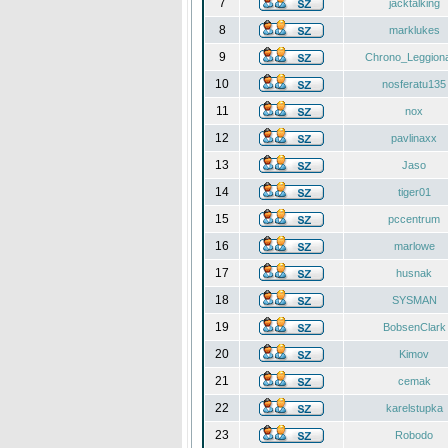
7
jacktalking
8
marklukes
9
Chrono_Leggiona
10
nosferatu135
11
nox
12
pavlinaxx
13
Jaso
14
tiger01
15
pccentrum
16
marlowe
17
husnak
18
SYSMAN
19
BobsenClark
20
Kimov
21
cemak
22
karelstupka
23
Robodo