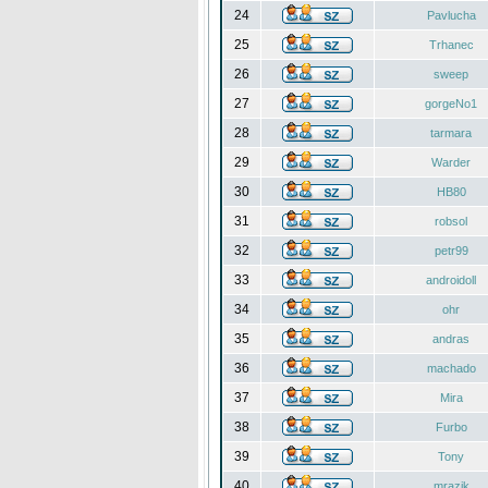
24
Pavlucha
25
Trhanec
26
sweep
27
gorgeNo1
28
tarmara
29
Warder
30
HB80
31
robsol
32
petr99
33
androidoll
34
ohr
35
andras
36
machado
37
Mira
38
Furbo
39
Tony
40
mrazik