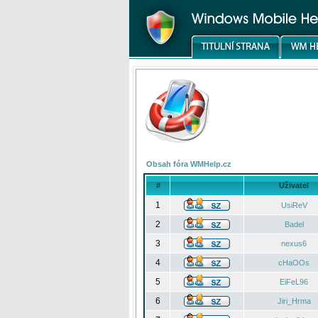
Obsah fóra WMHelp.cz
#
Uživatel
1
UsiReV
2
Badel
3
nexus6
4
cHaOOs
5
EiFeL96
6
Jiri_Hrma