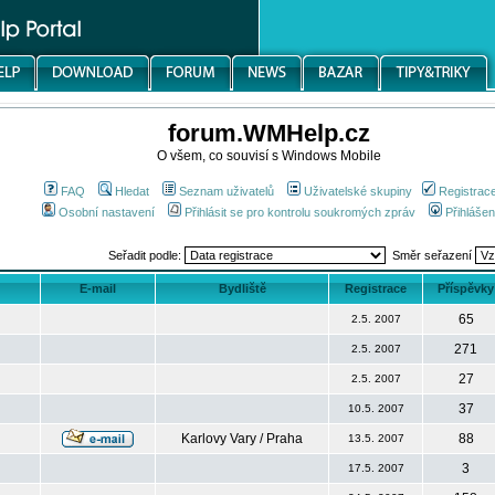
forum.WMHelp.cz
O všem, co souvisí s Windows Mobile
FAQ
Hledat
Seznam uživatelů
Uživatelské skupiny
Registrac
Osobní nastavení
Přihlásit se pro kontrolu soukromých zpráv
Přihlášen
Seřadit podle:
Směr seřazení
E-mail
Bydliště
Registrace
Příspěvky
65
2.5. 2007
271
2.5. 2007
27
2.5. 2007
37
10.5. 2007
Karlovy Vary / Praha
88
13.5. 2007
3
17.5. 2007