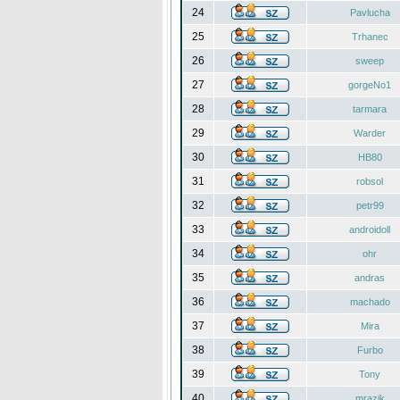
24
Pavlucha
25
Trhanec
26
sweep
27
gorgeNo1
28
tarmara
29
Warder
30
HB80
31
robsol
32
petr99
33
androidoll
34
ohr
35
andras
36
machado
37
Mira
38
Furbo
39
Tony
40
mrazik