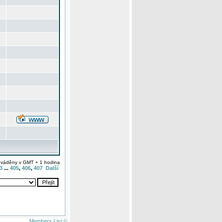
uváděny v GMT + 1 hodina
3
...
405
,
406
,
407
Další
Members List ©