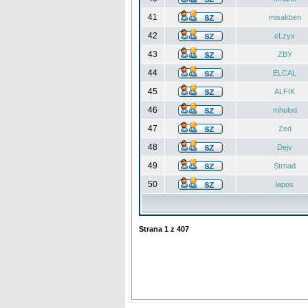
41
misakben
42
eLzyx
43
ZBY
44
ELCAL
45
ALFIK
46
mholod
47
Zed
48
Dejv
49
Strnad
50
lapos
Strana
1
z
407