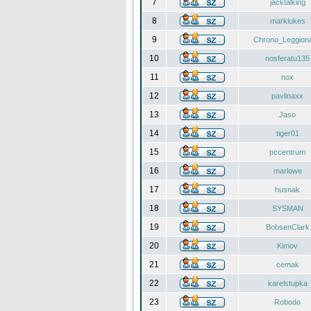
7
jacktalking
8
marklukes
9
Chrono_Leggiona
10
nosferatu135
11
nox
12
pavlinaxx
13
Jaso
14
tiger01
15
pccentrum
16
marlowe
17
husnak
18
SYSMAN
19
BobsenClark
20
Kimov
21
cemak
22
karelstupka
23
Robodo