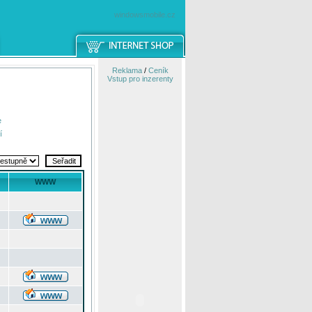
windowsmobile.cz
Reklama
/
Ceník
Vstup pro inzerenty
e
í
WWW