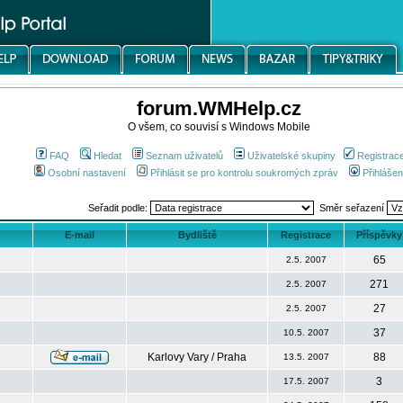
forum.WMHelp.cz
O všem, co souvisí s Windows Mobile
FAQ
Hledat
Seznam uživatelů
Uživatelské skupiny
Registrac
Osobní nastavení
Přihlásit se pro kontrolu soukromých zpráv
Přihlášen
Seřadit podle:
Směr seřazení
E-mail
Bydliště
Registrace
Příspěvky
65
2.5. 2007
271
2.5. 2007
27
2.5. 2007
37
10.5. 2007
Karlovy Vary / Praha
88
13.5. 2007
3
17.5. 2007