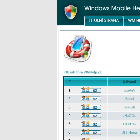
Obsah fóra WMHelp.cz
#
Uživatel
1
UsiReV
2
Badel
3
nexus6
4
cHaOOs
5
EiFeL96
6
Jiri_Hrma