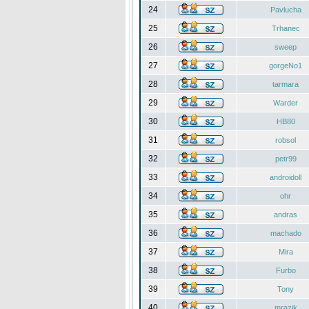
24
Pavlucha
25
Trhanec
26
sweep
27
gorgeNo1
28
tarmara
29
Warder
30
HB80
31
robsol
32
petr99
33
androidoll
34
ohr
35
andras
36
machado
37
Mira
38
Furbo
39
Tony
40
mrazik