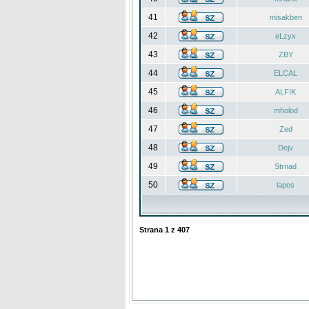
41
misakben
42
eLzyx
43
ZBY
44
ELCAL
45
ALFIK
46
mholod
47
Zed
48
Dejv
49
Strnad
50
lapos
Strana
1
z
407