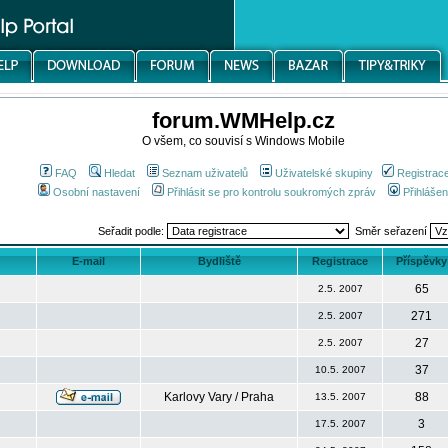
forum.WMHelp.cz
O všem, co souvisí s Windows Mobile
FAQ
Hledat
Seznam uživatelů
Uživatelské skupiny
Registrac
Osobní nastavení
Přihlásit se pro kontrolu soukromých zpráv
Přihlášen
Seřadit podle:
Směr seřazení
E-mail
Bydliště
Registrace
Příspěvky
65
2.5. 2007
271
2.5. 2007
27
2.5. 2007
37
10.5. 2007
Karlovy Vary / Praha
88
13.5. 2007
3
17.5. 2007