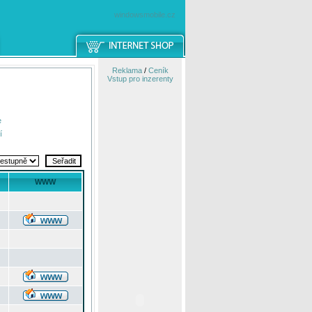
windowsmobile.cz
Reklama
/
Ceník
Vstup pro inzerenty
e
í
WWW