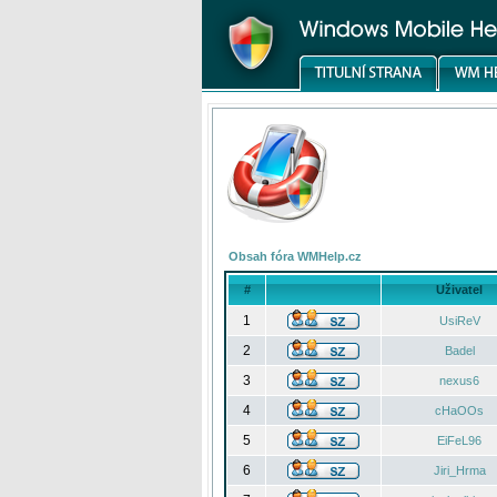
Obsah fóra WMHelp.cz
#
Uživatel
1
UsiReV
2
Badel
3
nexus6
4
cHaOOs
5
EiFeL96
6
Jiri_Hrma