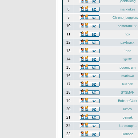
7
jacktalking
8
marklukes
9
Chrono_Leggiona
10
nosferatu135
11
nox
12
pavlinaxx
13
Jaso
14
tiger01
15
pccentrum
16
marlowe
17
husnak
18
SYSMAN
19
BobsenClark
20
Kimov
21
cemak
22
karelstupka
23
Robodo