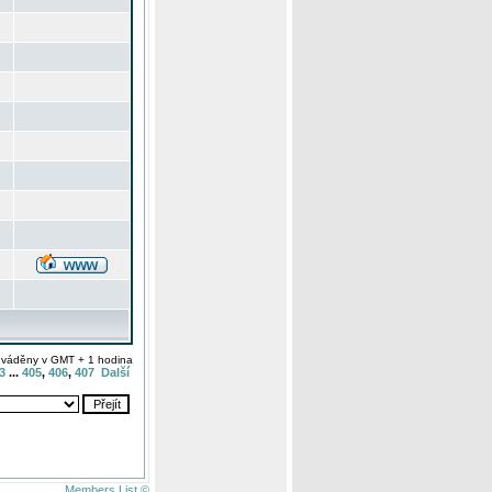
uváděny v GMT + 1 hodina
3
...
405
,
406
,
407
Další
Members List ©