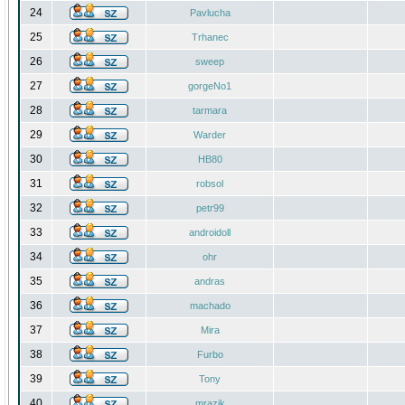
24
Pavlucha
25
Trhanec
26
sweep
27
gorgeNo1
28
tarmara
29
Warder
30
HB80
31
robsol
32
petr99
33
androidoll
34
ohr
35
andras
36
machado
37
Mira
38
Furbo
39
Tony
40
mrazik