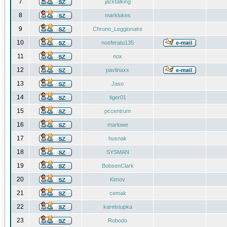
7
jacktalking
8
marklukes
9
Chrono_Leggionaire
10
nosferatu135
11
nox
12
pavlinaxx
13
Jaso
14
tiger01
15
pccentrum
16
marlowe
17
husnak
18
SYSMAN
19
BobsenClark
20
Kimov
21
cemak
22
karelstupka
23
Robodo