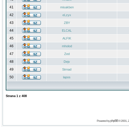
41
misakben
42
eLzyx
43
ZBY
44
ELCAL
45
ALFIK
46
mholod
47
Zed
48
Dejv
49
Strnad
50
lapos
Strana
1
z
408
phpBB
Powered by
© 2001, 