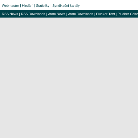
Webmaster
|
Hledání
|
Statistiky
|
Syndikační kanály
RSS News
|
RSS Downloads
|
Atom News
|
Atom Downloads
|
Plucker Text
|
Plucker Color