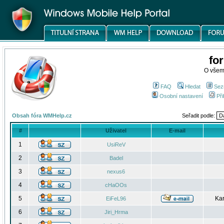
fo
O všem
FAQ
Hledat
Sez
Osobní nastavení
Při
Obsah fóra WMHelp.cz
Seřadit podle:
#
Uživatel
E-mail
1
UsiReV
2
Badel
3
nexus6
4
cHaOOs
5
Kar
EiFeL96
6
Jiri_Hrma