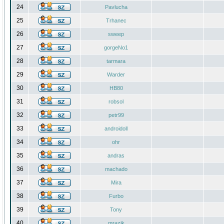
24
Pavlucha
25
Trhanec
26
sweep
27
gorgeNo1
28
tarmara
29
Warder
30
HB80
31
robsol
32
petr99
33
androidoll
34
ohr
35
andras
36
machado
37
Mira
38
Furbo
39
Tony
40
mrazik