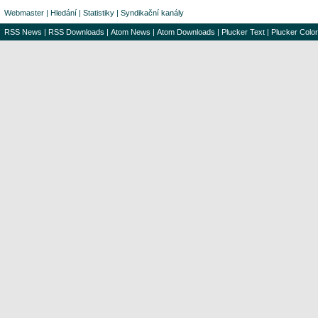
Webmaster
|
Hledání
|
Statistiky
|
Syndikační kanály
RSS News
|
RSS Downloads
|
Atom News
|
Atom Downloads
|
Plucker Text
|
Plucker Color