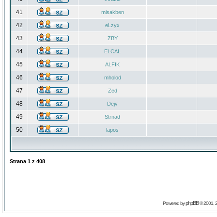
41
misakben
42
eLzyx
43
ZBY
44
ELCAL
45
ALFIK
46
mholod
47
Zed
48
Dejv
49
Strnad
50
lapos
Strana
1
z
408
phpBB
Powered by
© 2001, 