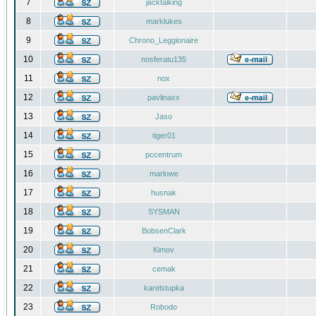
7
jacktalking
8
marklukes
9
Chrono_Leggionaire
10
nosferatu135
11
nox
12
pavlinaxx
13
Jaso
14
tiger01
15
pccentrum
16
marlowe
17
husnak
18
SYSMAN
19
BobsenClark
20
Kimov
21
cemak
22
karelstupka
23
Robodo