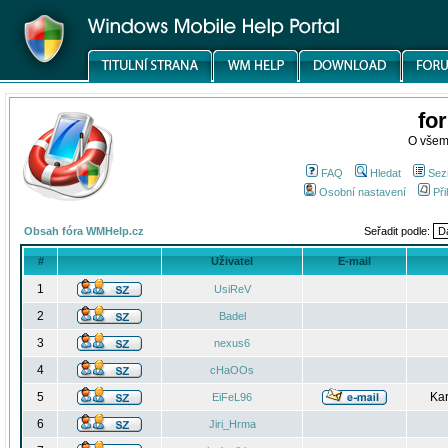
fo
O všem
FAQ
Hledat
Sez
Osobní nastavení
Při
Obsah fóra WMHelp.cz
Seřadit podle:
#
Uživatel
E-mail
1
UsiReV
2
Badel
3
nexus6
4
cHaOOs
5
Kar
EiFeL96
6
Jiri_Hrma