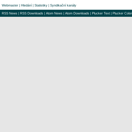
Webmaster
|
Hledání
|
Statistiky
|
Syndikační kanály
RSS News
|
RSS Downloads
|
Atom News
|
Atom Downloads
|
Plucker Text
|
Plucker Color