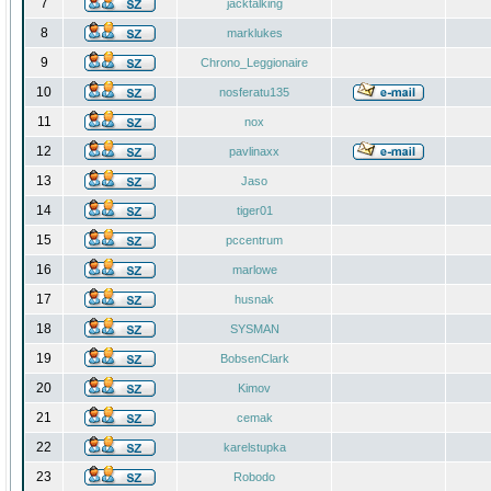
7
jacktalking
8
marklukes
9
Chrono_Leggionaire
10
nosferatu135
11
nox
12
pavlinaxx
13
Jaso
14
tiger01
15
pccentrum
16
marlowe
17
husnak
18
SYSMAN
19
BobsenClark
20
Kimov
21
cemak
22
karelstupka
23
Robodo