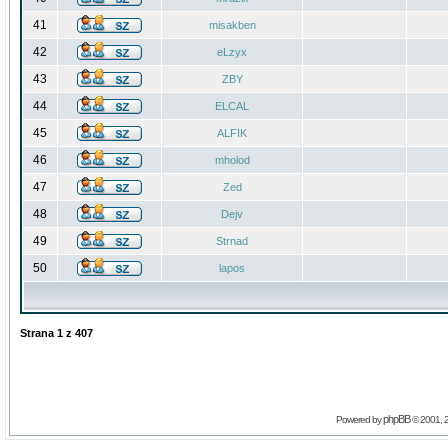
41
misakben
42
eLzyx
43
ZBY
44
ELCAL
45
ALFIK
46
mholod
47
Zed
48
Dejv
49
Strnad
50
lapos
Strana
1
z
407
phpBB
Powered by
© 2001, 