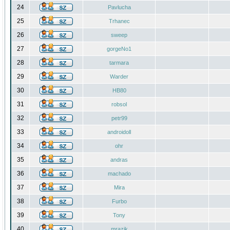
24
Pavlucha
25
Trhanec
26
sweep
27
gorgeNo1
28
tarmara
29
Warder
30
HB80
31
robsol
32
petr99
33
androidoll
34
ohr
35
andras
36
machado
37
Mira
38
Furbo
39
Tony
40
mrazik