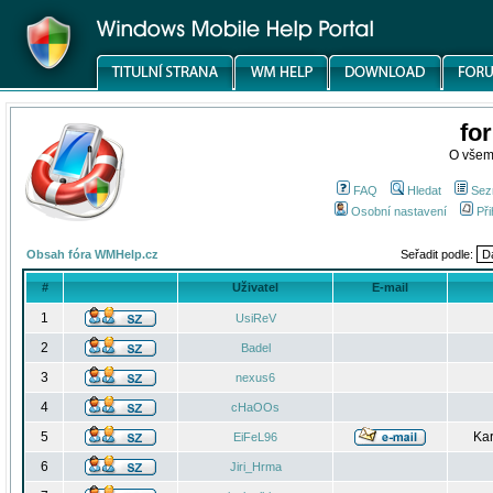
fo
O všem
FAQ
Hledat
Sez
Osobní nastavení
Při
Obsah fóra WMHelp.cz
Seřadit podle:
#
Uživatel
E-mail
1
UsiReV
2
Badel
3
nexus6
4
cHaOOs
5
Kar
EiFeL96
6
Jiri_Hrma