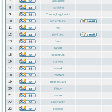
7
jacktalking
8
marklukes
9
Chrono_Leggionaire
10
nosferatu135
11
nox
12
pavlinaxx
13
Jaso
14
tiger01
15
pccentrum
16
marlowe
17
husnak
18
SYSMAN
19
BobsenClark
20
Kimov
21
cemak
22
karelstupka
23
Robodo