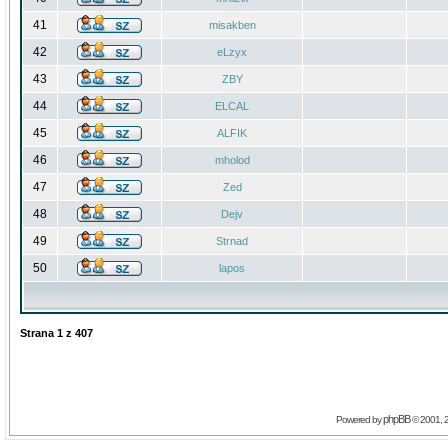
41
misakben
42
eLzyx
43
ZBY
44
ELCAL
45
ALFIK
46
mholod
47
Zed
48
Dejv
49
Strnad
50
lapos
Strana
1
z
407
phpBB
Powered by
© 2001, 