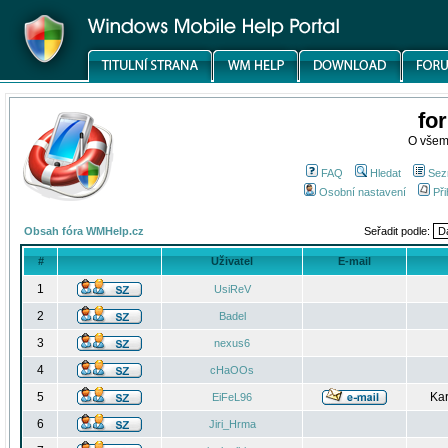
fo
O všem
FAQ
Hledat
Sez
Osobní nastavení
Při
Obsah fóra WMHelp.cz
Seřadit podle:
#
Uživatel
E-mail
1
UsiReV
2
Badel
3
nexus6
4
cHaOOs
5
Kar
EiFeL96
6
Jiri_Hrma