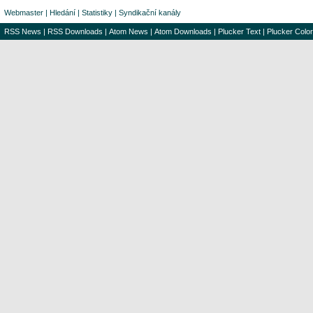
Webmaster
|
Hledání
|
Statistiky
|
Syndikační kanály
RSS News
|
RSS Downloads
|
Atom News
|
Atom Downloads
|
Plucker Text
|
Plucker Color