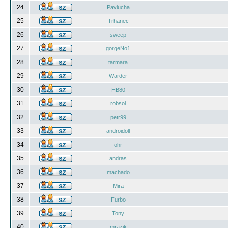
24
Pavlucha
25
Trhanec
26
sweep
27
gorgeNo1
28
tarmara
29
Warder
30
HB80
31
robsol
32
petr99
33
androidoll
34
ohr
35
andras
36
machado
37
Mira
38
Furbo
39
Tony
40
mrazik