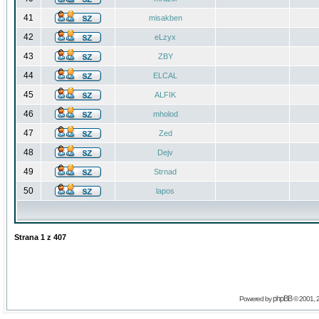
41
misakben
42
eLzyx
43
ZBY
44
ELCAL
45
ALFIK
46
mholod
47
Zed
48
Dejv
49
Strnad
50
lapos
Strana
1
z
407
phpBB
Powered by
© 2001, 