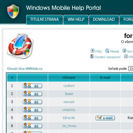
fo
O všem
FAQ
Hledat
Sez
Osobní nastavení
Při
Obsah fóra WMHelp.cz
Seřadit podle:
#
Uživatel
E-mail
1
UsiReV
2
Badel
3
nexus6
4
cHaOOs
5
Kar
EiFeL96
6
Jiri_Hrma