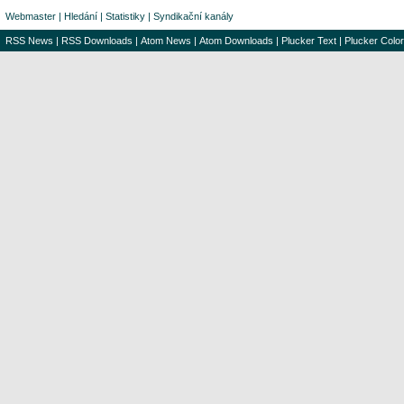
Webmaster
|
Hledání
|
Statistiky
|
Syndikační kanály
RSS News
|
RSS Downloads
|
Atom News
|
Atom Downloads
|
Plucker Text
|
Plucker Color