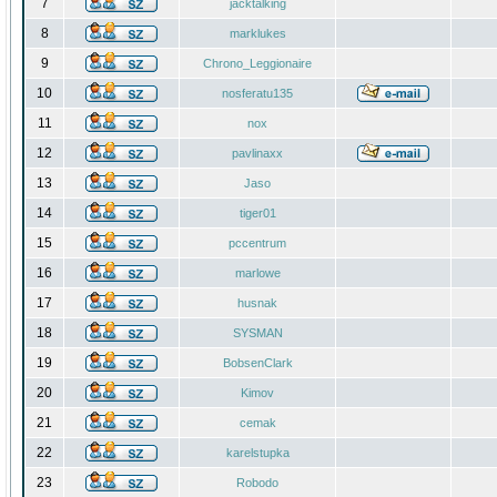
7
jacktalking
8
marklukes
9
Chrono_Leggionaire
10
nosferatu135
11
nox
12
pavlinaxx
13
Jaso
14
tiger01
15
pccentrum
16
marlowe
17
husnak
18
SYSMAN
19
BobsenClark
20
Kimov
21
cemak
22
karelstupka
23
Robodo