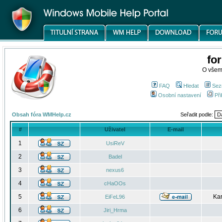
fo
O všem
FAQ
Hledat
Sez
Osobní nastavení
Při
Obsah fóra WMHelp.cz
Seřadit podle:
#
Uživatel
E-mail
1
UsiReV
2
Badel
3
nexus6
4
cHaOOs
5
Kar
EiFeL96
6
Jiri_Hrma