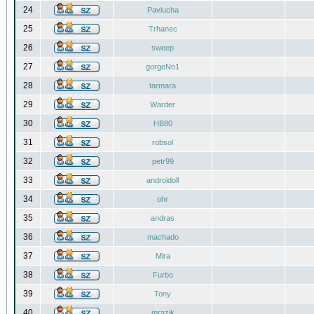
24
Pavlucha
25
Trhanec
26
sweep
27
gorgeNo1
28
tarmara
29
Warder
30
HB80
31
robsol
32
petr99
33
androidoll
34
ohr
35
andras
36
machado
37
Mira
38
Furbo
39
Tony
40
mrazik