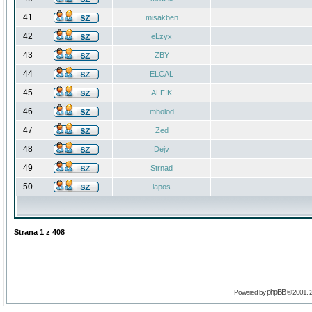
41
misakben
42
eLzyx
43
ZBY
44
ELCAL
45
ALFIK
46
mholod
47
Zed
48
Dejv
49
Strnad
50
lapos
Strana
1
z
408
phpBB
Powered by
© 2001, 