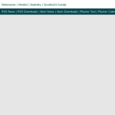
Webmaster
|
Hledání
|
Statistiky
|
Syndikační kanály
RSS News
|
RSS Downloads
|
Atom News
|
Atom Downloads
|
Plucker Text
|
Plucker Color