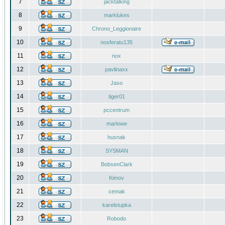
7
jacktalking
8
marklukes
9
Chrono_Leggionaire
10
nosferatu135
11
nox
12
pavlinaxx
13
Jaso
14
tiger01
15
pccentrum
16
marlowe
17
husnak
18
SYSMAN
19
BobsenClark
20
Kimov
21
cemak
22
karelstupka
23
Robodo