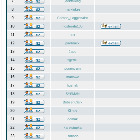
7
jacktalking
8
marklukes
9
Chrono_Leggionaire
10
nosferatu135
11
nox
12
pavlinaxx
13
Jaso
14
tiger01
15
pccentrum
16
marlowe
17
husnak
18
SYSMAN
19
BobsenClark
20
Kimov
21
cemak
22
karelstupka
23
Robodo