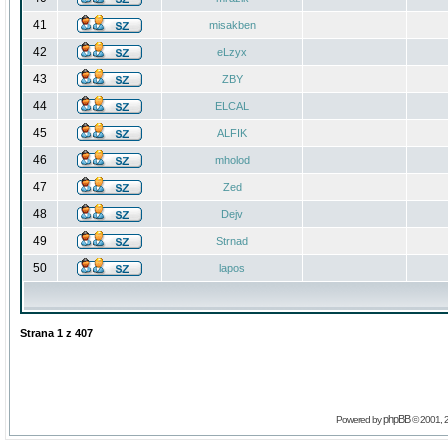
41
misakben
42
eLzyx
43
ZBY
44
ELCAL
45
ALFIK
46
mholod
47
Zed
48
Dejv
49
Strnad
50
lapos
Strana
1
z
407
phpBB
Powered by
© 2001, 