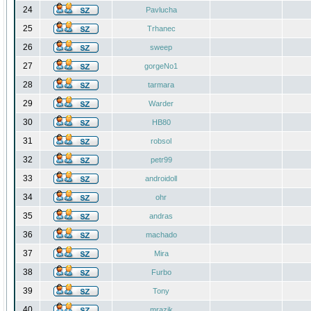
24
Pavlucha
25
Trhanec
26
sweep
27
gorgeNo1
28
tarmara
29
Warder
30
HB80
31
robsol
32
petr99
33
androidoll
34
ohr
35
andras
36
machado
37
Mira
38
Furbo
39
Tony
40
mrazik