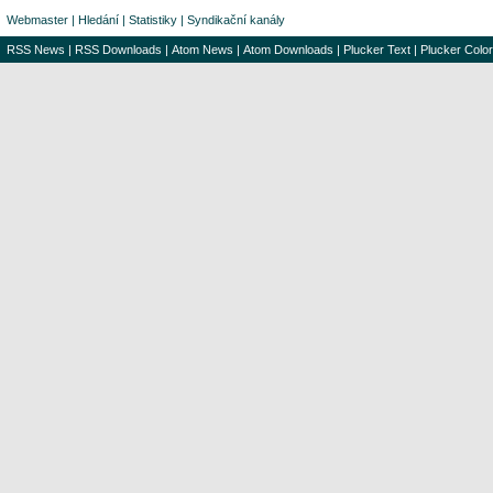
Webmaster
|
Hledání
|
Statistiky
|
Syndikační kanály
RSS News
|
RSS Downloads
|
Atom News
|
Atom Downloads
|
Plucker Text
|
Plucker Color