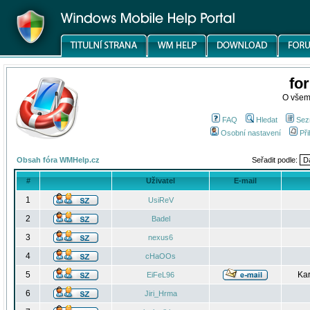
fo
O všem
FAQ
Hledat
Sez
Osobní nastavení
Při
Obsah fóra WMHelp.cz
Seřadit podle:
#
Uživatel
E-mail
1
UsiReV
2
Badel
3
nexus6
4
cHaOOs
5
Kar
EiFeL96
6
Jiri_Hrma