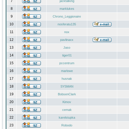
7
jacktalking
8
marklukes
9
Chrono_Leggionaire
10
nosferatu135
11
nox
12
pavlinaxx
13
Jaso
14
tiger01
15
pccentrum
16
marlowe
17
husnak
18
SYSMAN
19
BobsenClark
20
Kimov
21
cemak
22
karelstupka
23
Robodo