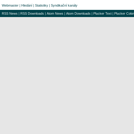
Webmaster
|
Hledání
|
Statistiky
|
Syndikační kanály
RSS News
|
RSS Downloads
|
Atom News
|
Atom Downloads
|
Plucker Text
|
Plucker Color