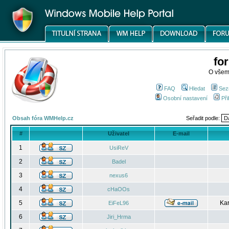
fo
O všem
FAQ
Hledat
Sez
Osobní nastavení
Při
Obsah fóra WMHelp.cz
Seřadit podle:
#
Uživatel
E-mail
1
UsiReV
2
Badel
3
nexus6
4
cHaOOs
5
Kar
EiFeL96
6
Jiri_Hrma