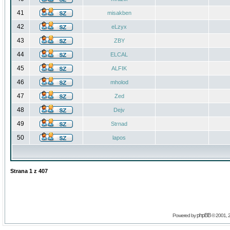
41
misakben
42
eLzyx
43
ZBY
44
ELCAL
45
ALFIK
46
mholod
47
Zed
48
Dejv
49
Strnad
50
lapos
Strana
1
z
407
phpBB
Powered by
© 2001, 