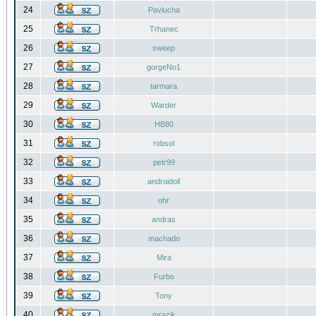
24
Pavlucha
25
Trhanec
26
sweep
27
gorgeNo1
28
tarmara
29
Warder
30
HB80
31
robsol
32
petr99
33
androidoll
34
ohr
35
andras
36
machado
37
Mira
38
Furbo
39
Tony
40
mrazik